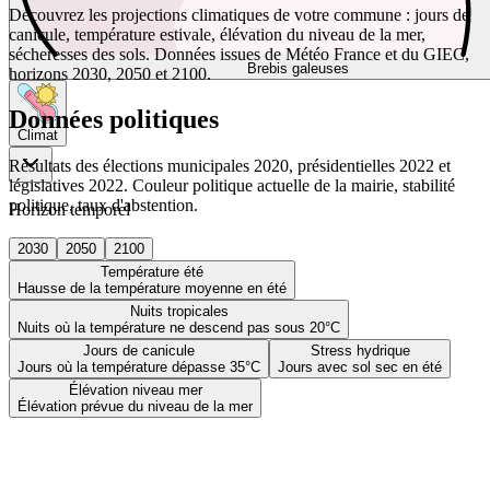
Découvrez les projections climatiques de votre commune : jours de
canicule, température estivale, élévation du niveau de la mer,
sécheresses des sols. Données issues de Météo France et du GIEC,
Brebis galeuses
horizons 2030, 2050 et 2100.
Données politiques
Climat
Résultats des élections municipales 2020, présidentielles 2022 et
législatives 2022. Couleur politique actuelle de la mairie, stabilité
politique, taux d'abstention.
Horizon temporel
2030
2050
2100
Température été
Hausse de la température moyenne en été
Nuits tropicales
Nuits où la température ne descend pas sous 20°C
Jours de canicule
Stress hydrique
Jours où la température dépasse 35°C
Jours avec sol sec en été
Élévation niveau mer
Élévation prévue du niveau de la mer