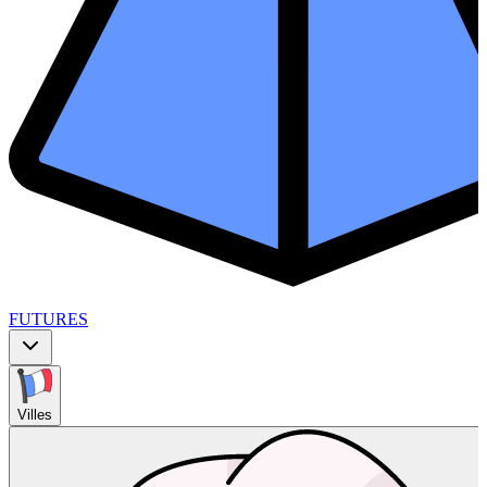
FUTURES
Villes