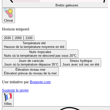
Brebis galeuses
Climat
Horizon temporel
2030
2050
2100
Température été
Hausse de la température moyenne en été
Nuits tropicales
Nuits où la température ne descend pas sous 20°C
Jours de canicule
Stress hydrique
Jours où la température dépasse 35°C
Jours avec sol sec en été
Élévation niveau mer
Élévation prévue du niveau de la mer
Une initiative par
Bonpote.com
Soutenir le projet
Villes