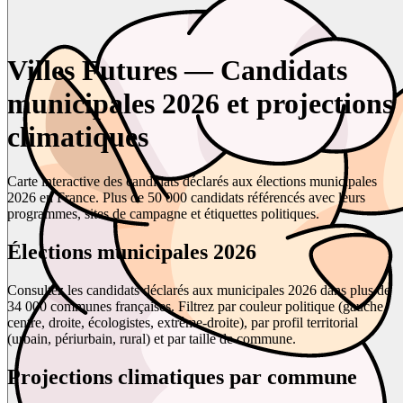
Villes Futures — Candidats
municipales 2026 et projections
climatiques
Carte interactive des candidats déclarés aux élections municipales
2026 en France. Plus de 50 000 candidats référencés avec leurs
programmes, sites de campagne et étiquettes politiques.
Élections municipales 2026
Consultez les candidats déclarés aux municipales 2026 dans plus de
34 000 communes françaises. Filtrez par couleur politique (gauche,
centre, droite, écologistes, extrême-droite), par profil territorial
(urbain, périurbain, rural) et par taille de commune.
Projections climatiques par commune