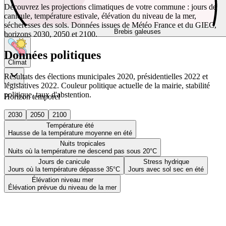
Découvrez les projections climatiques de votre commune : jours de
canicule, température estivale, élévation du niveau de la mer,
sécheresses des sols. Données issues de Météo France et du GIEC,
Brebis galeuses
horizons 2030, 2050 et 2100.
Données politiques
Climat
Résultats des élections municipales 2020, présidentielles 2022 et
législatives 2022. Couleur politique actuelle de la mairie, stabilité
politique, taux d'abstention.
Horizon temporel
2030
2050
2100
Température été
Hausse de la température moyenne en été
Nuits tropicales
Nuits où la température ne descend pas sous 20°C
Jours de canicule
Stress hydrique
Jours où la température dépasse 35°C
Jours avec sol sec en été
Élévation niveau mer
Élévation prévue du niveau de la mer