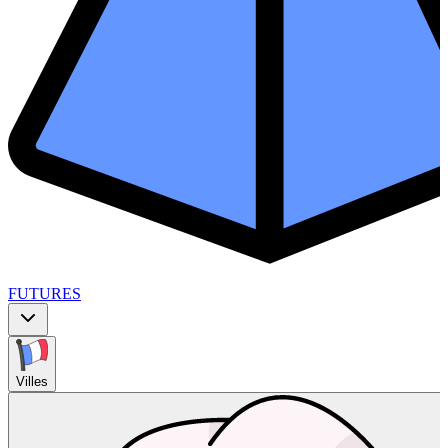
FUTURES
Villes