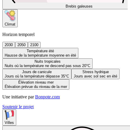
Brebis galeuses
Climat
Horizon temporel
2030
2050
2100
Température été
Hausse de la température moyenne en été
Nuits tropicales
Nuits où la température ne descend pas sous 20°C
Jours de canicule
Stress hydrique
Jours où la température dépasse 35°C
Jours avec sol sec en été
Élévation niveau mer
Élévation prévue du niveau de la mer
Une initiative par
Bonpote.com
Soutenir le projet
Villes