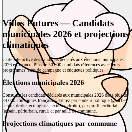
Villes Futures — Candidats
municipales 2026 et projections
climatiques
Carte interactive des candidats déclarés aux élections municipales
2026 en France. Plus de 50 000 candidats référencés avec leurs
programmes, sites de campagne et étiquettes politiques.
Élections municipales 2026
Consultez les candidats déclarés aux municipales 2026 dans plus de
34 000 communes françaises. Filtrez par couleur politique (gauche,
centre, droite, écologistes, extrême-droite), par profil territorial
(urbain, périurbain, rural) et par taille de commune.
Projections climatiques par commune