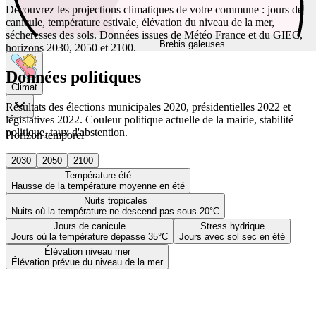
Découvrez les projections climatiques de votre commune : jours de
canicule, température estivale, élévation du niveau de la mer,
sécheresses des sols. Données issues de Météo France et du GIEC,
Brebis galeuses
horizons 2030, 2050 et 2100.
Données politiques
Climat
Résultats des élections municipales 2020, présidentielles 2022 et
législatives 2022. Couleur politique actuelle de la mairie, stabilité
politique, taux d'abstention.
Horizon temporel
2030
2050
2100
Température été
Hausse de la température moyenne en été
Nuits tropicales
Nuits où la température ne descend pas sous 20°C
Jours de canicule
Stress hydrique
Jours où la température dépasse 35°C
Jours avec sol sec en été
Élévation niveau mer
Élévation prévue du niveau de la mer