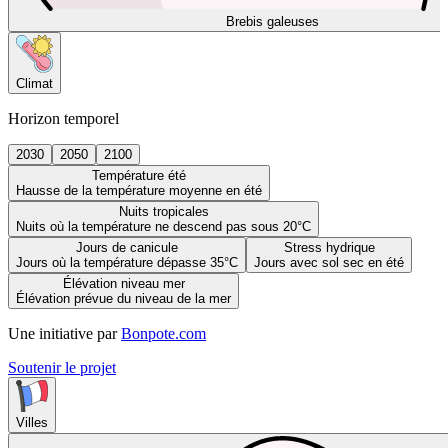
Brebis galeuses
Climat
Horizon temporel
2030
2050
2100
Température été
Hausse de la température moyenne en été
Nuits tropicales
Nuits où la température ne descend pas sous 20°C
Jours de canicule
Stress hydrique
Jours où la température dépasse 35°C
Jours avec sol sec en été
Élévation niveau mer
Élévation prévue du niveau de la mer
Une initiative par
Bonpote.com
Soutenir le projet
Villes