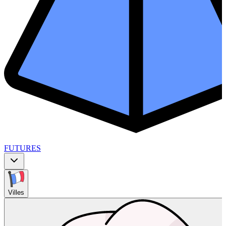
FUTURES
Villes