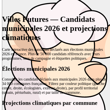
Villes Futures — Candidats
municipales 2026 et projections
climatiques
Carte interactive des candidats déclarés aux élections municipales
2026 en France. Plus de 50 000 candidats référencés avec leurs
programmes, sites de campagne et étiquettes politiques.
Élections municipales 2026
Consultez les candidats déclarés aux municipales 2026 dans plus de
34 000 communes françaises. Filtrez par couleur politique (gauche,
centre, droite, écologistes, extrême-droite), par profil territorial
(urbain, périurbain, rural) et par taille de commune.
Projections climatiques par commune