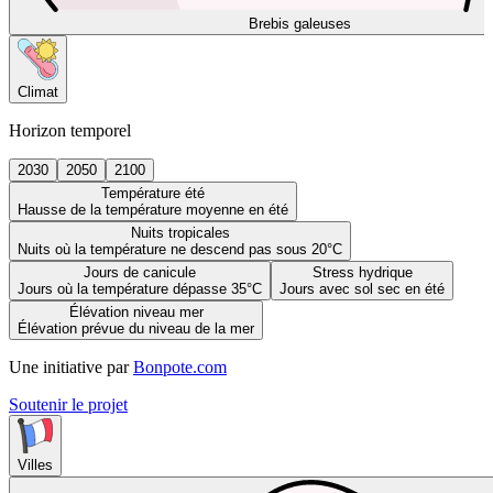
Brebis galeuses
Climat
Horizon temporel
2030
2050
2100
Température été
Hausse de la température moyenne en été
Nuits tropicales
Nuits où la température ne descend pas sous 20°C
Jours de canicule
Stress hydrique
Jours où la température dépasse 35°C
Jours avec sol sec en été
Élévation niveau mer
Élévation prévue du niveau de la mer
Une initiative par
Bonpote.com
Soutenir le projet
Villes