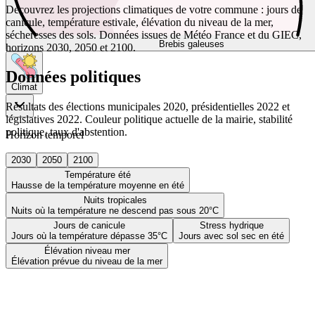
Découvrez les projections climatiques de votre commune : jours de
canicule, température estivale, élévation du niveau de la mer,
sécheresses des sols. Données issues de Météo France et du GIEC,
Brebis galeuses
horizons 2030, 2050 et 2100.
Données politiques
Climat
Résultats des élections municipales 2020, présidentielles 2022 et
législatives 2022. Couleur politique actuelle de la mairie, stabilité
politique, taux d'abstention.
Horizon temporel
2030
2050
2100
Température été
Hausse de la température moyenne en été
Nuits tropicales
Nuits où la température ne descend pas sous 20°C
Jours de canicule
Stress hydrique
Jours où la température dépasse 35°C
Jours avec sol sec en été
Élévation niveau mer
Élévation prévue du niveau de la mer