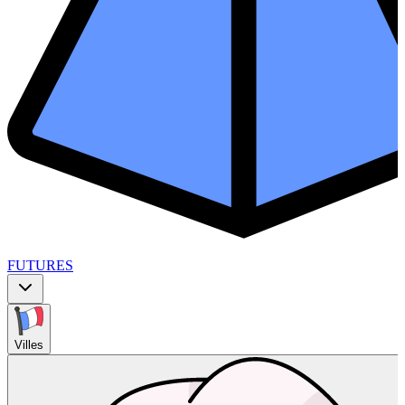
FUTURES
Villes