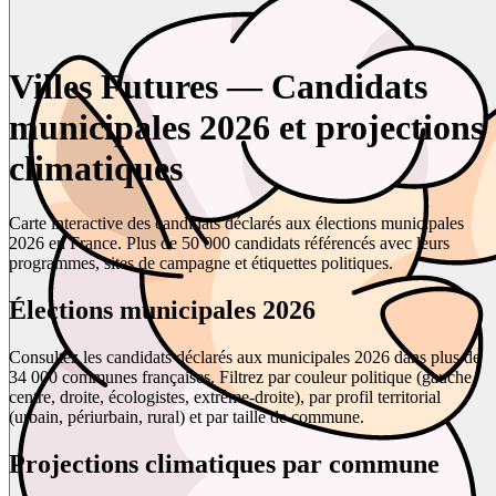
Villes Futures — Candidats
municipales 2026 et projections
climatiques
Carte interactive des candidats déclarés aux élections municipales
2026 en France. Plus de 50 000 candidats référencés avec leurs
programmes, sites de campagne et étiquettes politiques.
Élections municipales 2026
Consultez les candidats déclarés aux municipales 2026 dans plus de
34 000 communes françaises. Filtrez par couleur politique (gauche,
centre, droite, écologistes, extrême-droite), par profil territorial
(urbain, périurbain, rural) et par taille de commune.
Projections climatiques par commune