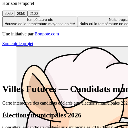
Horizon temporel
2030
2050
2100
Température été
Nuits tropic
Hausse de la température moyenne en été
Nuits où la température ne 
Une initiative par
Bonpote.com
Soutenir le projet
Villes Futures — Candidats muni
Carte interactive des candidats déclarés aux élections municipales 20
Élections municipales 2026
Consultez les candidats déclarés aux municipales 2026 dans plus de 34 0