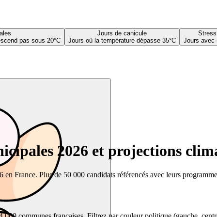
ales
Jours de canicule
Stress
descend pas sous 20°C
Jours où la température dépasse 35°C
Jours avec 
cipales 2026 et projections clim
26 en France. Plus de 50 000 candidats référencés avec leurs programmes,
00 communes françaises. Filtrez par couleur politique (gauche, centre, dr