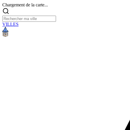
Chargement de la carte...
VILLES