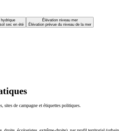
 hydrique
Élévation niveau mer
sol sec en été
Élévation prévue du niveau de la mer
atiques
 sites de campagne et étiquettes politiques.
oite, écologistes, extrême-droite), par profil territorial (urbain,