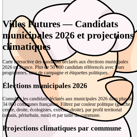
Villes Futures — Candidats
municipales 2026 et projections
climatiques
Carte interactive des candidats déclarés aux élections municipales
2026 en France. Plus de 50 000 candidats référencés avec leurs
programmes, sites de campagne et étiquettes politiques.
Élections municipales 2026
Consultez les candidats déclarés aux municipales 2026 dans plus de
34 000 communes françaises. Filtrez par couleur politique (gauche,
centre, droite, écologistes, extrême-droite), par profil territorial
(urbain, périurbain, rural) et par taille de commune.
Projections climatiques par commune