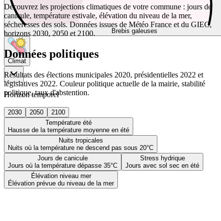
Découvrez les projections climatiques de votre commune : jours de
canicule, température estivale, élévation du niveau de la mer,
sécheresses des sols. Données issues de Météo France et du GIEC,
Brebis galeuses
horizons 2030, 2050 et 2100.
Données politiques
Climat
Résultats des élections municipales 2020, présidentielles 2022 et
législatives 2022. Couleur politique actuelle de la mairie, stabilité
politique, taux d'abstention.
Horizon temporel
2030
2050
2100
Température été
Hausse de la température moyenne en été
Nuits tropicales
Nuits où la température ne descend pas sous 20°C
Jours de canicule
Stress hydrique
Jours où la température dépasse 35°C
Jours avec sol sec en été
Élévation niveau mer
Élévation prévue du niveau de la mer