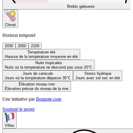
Brebis galeuses
Climat
Horizon temporel
2030
2050
2100
Température été
Hausse de la température moyenne en été
Nuits tropicales
Nuits où la température ne descend pas sous 20°C
Jours de canicule
Stress hydrique
Jours où la température dépasse 35°C
Jours avec sol sec en été
Élévation niveau mer
Élévation prévue du niveau de la mer
Une initiative par
Bonpote.com
Soutenir le projet
Villes