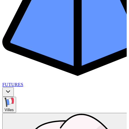
FUTURES
Villes