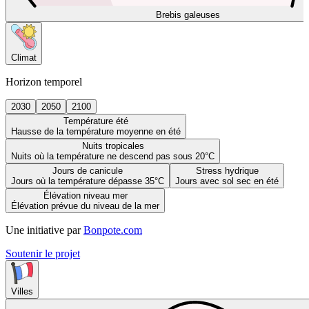
Brebis galeuses
Climat
Horizon temporel
2030
2050
2100
Température été
Hausse de la température moyenne en été
Nuits tropicales
Nuits où la température ne descend pas sous 20°C
Jours de canicule
Stress hydrique
Jours où la température dépasse 35°C
Jours avec sol sec en été
Élévation niveau mer
Élévation prévue du niveau de la mer
Une initiative par
Bonpote.com
Soutenir le projet
Villes