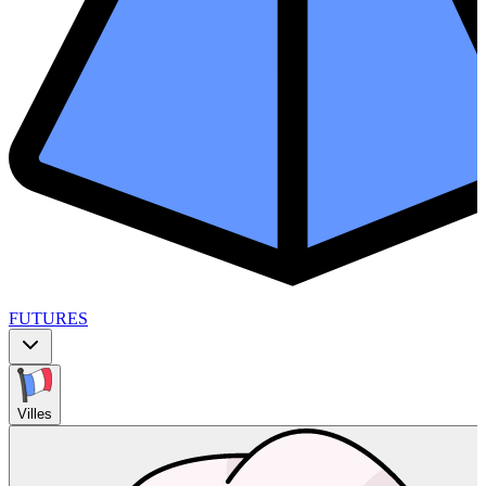
FUTURES
Villes