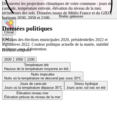
Découvrez les projections climatiques de votre commune : jours de
canicule, température estivale, élévation du niveau de la mer,
sécheresses des sols. Données issues de Météo France et du GIEC,
Brebis galeuses
horizons 2030, 2050 et 2100.
Données politiques
Climat
Résultats des élections municipales 2020, présidentielles 2022 et
législatives 2022. Couleur politique actuelle de la mairie, stabilité
politique, taux d'abstention.
Horizon temporel
2030
2050
2100
Température été
Hausse de la température moyenne en été
Nuits tropicales
Nuits où la température ne descend pas sous 20°C
Jours de canicule
Stress hydrique
Jours où la température dépasse 35°C
Jours avec sol sec en été
Élévation niveau mer
Élévation prévue du niveau de la mer