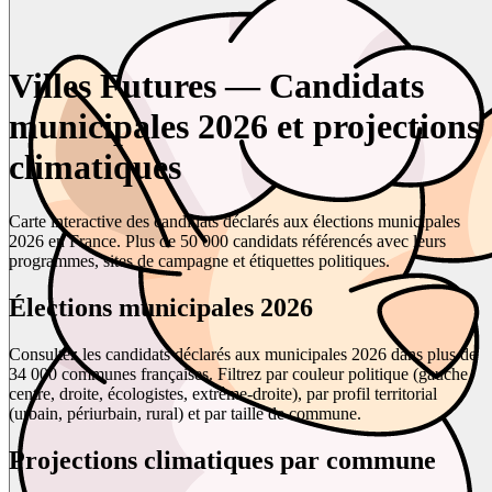
Villes Futures — Candidats
municipales 2026 et projections
climatiques
Carte interactive des candidats déclarés aux élections municipales
2026 en France. Plus de 50 000 candidats référencés avec leurs
programmes, sites de campagne et étiquettes politiques.
Élections municipales 2026
Consultez les candidats déclarés aux municipales 2026 dans plus de
34 000 communes françaises. Filtrez par couleur politique (gauche,
centre, droite, écologistes, extrême-droite), par profil territorial
(urbain, périurbain, rural) et par taille de commune.
Projections climatiques par commune