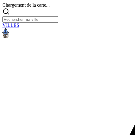
Chargement de la carte...
VILLES