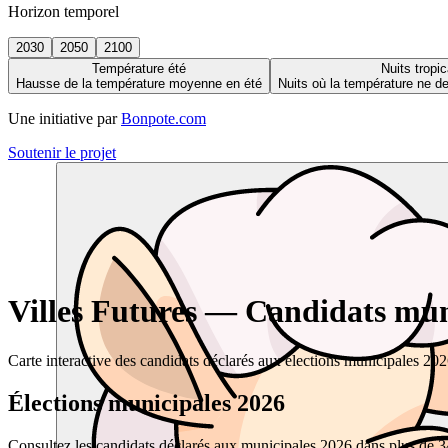
Horizon temporel
2030
2050
2100
Température été
Nuits tropic
Hausse de la température moyenne en été
Nuits où la température ne 
Une initiative par
Bonpote.com
Soutenir le projet
Villes Futures — Candidats muni
Carte interactive des candidats déclarés aux élections municipales 20
Élections municipales 2026
Consultez les candidats déclarés aux municipales 2026 dans plus de 34 0