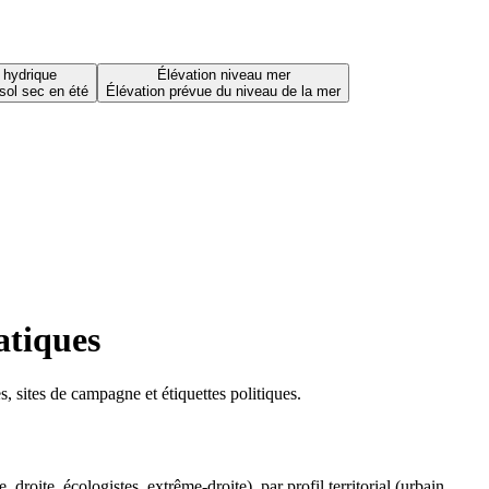
 hydrique
Élévation niveau mer
sol sec en été
Élévation prévue du niveau de la mer
atiques
 sites de campagne et étiquettes politiques.
oite, écologistes, extrême-droite), par profil territorial (urbain,