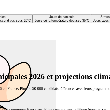
ales
Jours de canicule
Stress
descend pas sous 20°C
Jours où la température dépasse 35°C
Jours avec 
cipales 2026 et projections clim
26 en France. Plus de 50 000 candidats référencés avec leurs programmes,
00 communes françaises. Filtrez par couleur politique (gauche, centre, dr