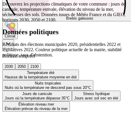
Découvrez les projections climatiques de votre commune : jours de
canicule, température estivale, élévation du niveau de la mer,
sécheresses des sols. Données issues de Météo France et du GIEC,
Brebis galeuses
horizons 2030, 2050 et 2100.
Données politiques
Climat
Résultats des élections municipales 2020, présidentielles 2022 et
législatives 2022. Couleur politique actuelle de la mairie, stabilité
politique, taux d'abstention.
Horizon temporel
2030
2050
2100
Température été
Hausse de la température moyenne en été
Nuits tropicales
Nuits où la température ne descend pas sous 20°C
Jours de canicule
Stress hydrique
Jours où la température dépasse 35°C
Jours avec sol sec en été
Élévation niveau mer
Élévation prévue du niveau de la mer