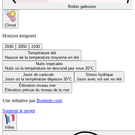
Brebis galeuses
Climat
Horizon temporel
2030
2050
2100
Température été
Hausse de la température moyenne en été
Nuits tropicales
Nuits où la température ne descend pas sous 20°C
Jours de canicule
Stress hydrique
Jours où la température dépasse 35°C
Jours avec sol sec en été
Élévation niveau mer
Élévation prévue du niveau de la mer
Une initiative par
Bonpote.com
Soutenir le projet
Villes