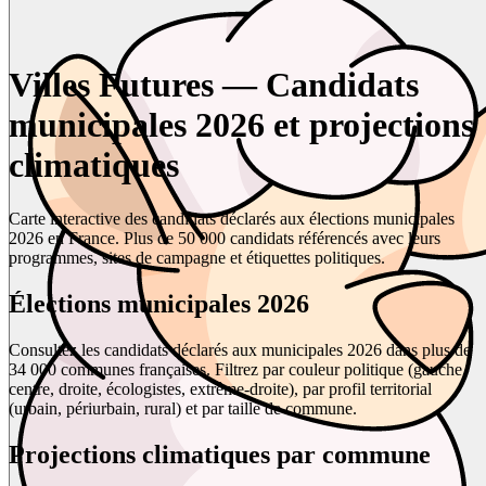
Villes Futures — Candidats
municipales 2026 et projections
climatiques
Carte interactive des candidats déclarés aux élections municipales
2026 en France. Plus de 50 000 candidats référencés avec leurs
programmes, sites de campagne et étiquettes politiques.
Élections municipales 2026
Consultez les candidats déclarés aux municipales 2026 dans plus de
34 000 communes françaises. Filtrez par couleur politique (gauche,
centre, droite, écologistes, extrême-droite), par profil territorial
(urbain, périurbain, rural) et par taille de commune.
Projections climatiques par commune