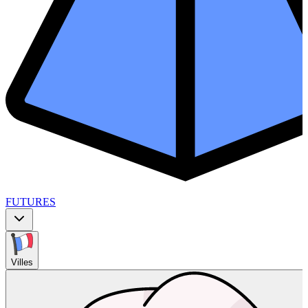
FUTURES
Villes