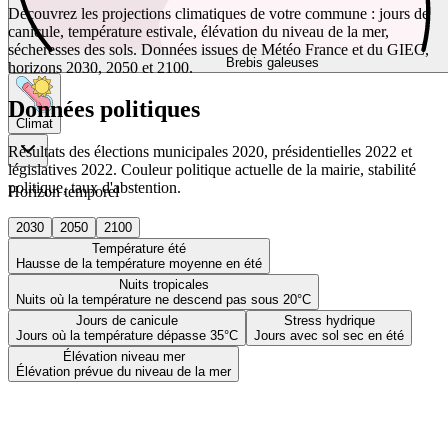
Découvrez les projections climatiques de votre commune : jours de
canicule, température estivale, élévation du niveau de la mer,
sécheresses des sols. Données issues de Météo France et du GIEC,
Brebis galeuses
horizons 2030, 2050 et 2100.
Données politiques
Climat
Résultats des élections municipales 2020, présidentielles 2022 et
législatives 2022. Couleur politique actuelle de la mairie, stabilité
politique, taux d'abstention.
Horizon temporel
2030
2050
2100
Température été
Hausse de la température moyenne en été
Nuits tropicales
Nuits où la température ne descend pas sous 20°C
Jours de canicule
Stress hydrique
Jours où la température dépasse 35°C
Jours avec sol sec en été
Élévation niveau mer
Élévation prévue du niveau de la mer