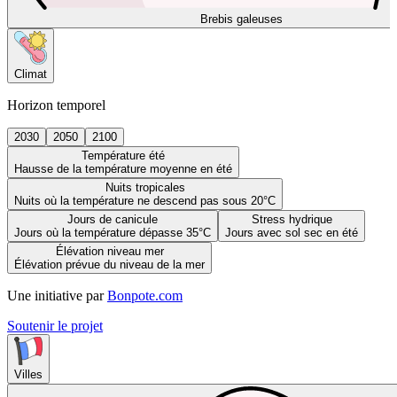
Brebis galeuses
Climat
Horizon temporel
2030
2050
2100
Température été
Hausse de la température moyenne en été
Nuits tropicales
Nuits où la température ne descend pas sous 20°C
Jours de canicule
Stress hydrique
Jours où la température dépasse 35°C
Jours avec sol sec en été
Élévation niveau mer
Élévation prévue du niveau de la mer
Une initiative par
Bonpote.com
Soutenir le projet
Villes