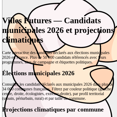
Villes Futures — Candidats
municipales 2026 et projections
climatiques
Carte interactive des candidats déclarés aux élections municipales
2026 en France. Plus de 50 000 candidats référencés avec leurs
programmes, sites de campagne et étiquettes politiques.
Élections municipales 2026
Consultez les candidats déclarés aux municipales 2026 dans plus de
34 000 communes françaises. Filtrez par couleur politique (gauche,
centre, droite, écologistes, extrême-droite), par profil territorial
(urbain, périurbain, rural) et par taille de commune.
Projections climatiques par commune