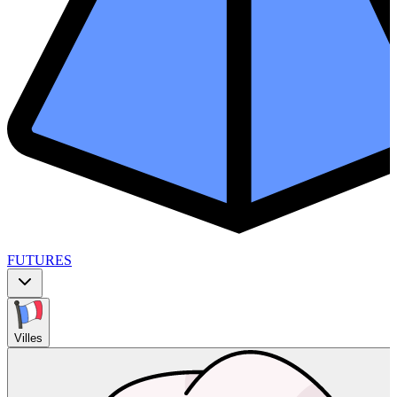
FUTURES
Villes