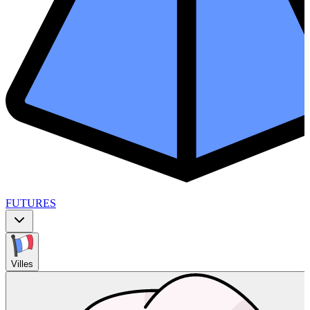
FUTURES
Villes