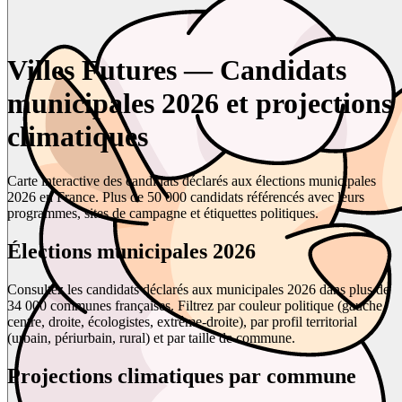
Villes Futures — Candidats
municipales 2026 et projections
climatiques
Carte interactive des candidats déclarés aux élections municipales
2026 en France. Plus de 50 000 candidats référencés avec leurs
programmes, sites de campagne et étiquettes politiques.
Élections municipales 2026
Consultez les candidats déclarés aux municipales 2026 dans plus de
34 000 communes françaises. Filtrez par couleur politique (gauche,
centre, droite, écologistes, extrême-droite), par profil territorial
(urbain, périurbain, rural) et par taille de commune.
Projections climatiques par commune