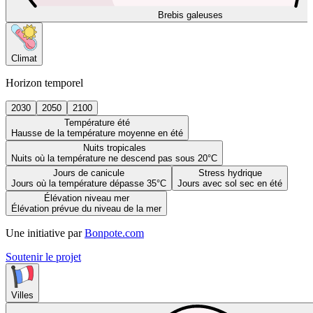
Brebis galeuses
Climat
Horizon temporel
2030
2050
2100
Température été
Hausse de la température moyenne en été
Nuits tropicales
Nuits où la température ne descend pas sous 20°C
Jours de canicule
Stress hydrique
Jours où la température dépasse 35°C
Jours avec sol sec en été
Élévation niveau mer
Élévation prévue du niveau de la mer
Une initiative par
Bonpote.com
Soutenir le projet
Villes