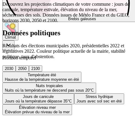
Découvrez les projections climatiques de votre commune : jours de
canicule, température estivale, élévation du niveau de la mer,
sécheresses des sols. Données issues de Météo France et du GIEC,
Brebis galeuses
horizons 2030, 2050 et 2100.
Données politiques
Climat
Résultats des élections municipales 2020, présidentielles 2022 et
législatives 2022. Couleur politique actuelle de la mairie, stabilité
politique, taux d'abstention.
Horizon temporel
2030
2050
2100
Température été
Hausse de la température moyenne en été
Nuits tropicales
Nuits où la température ne descend pas sous 20°C
Jours de canicule
Stress hydrique
Jours où la température dépasse 35°C
Jours avec sol sec en été
Élévation niveau mer
Élévation prévue du niveau de la mer