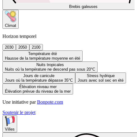
Brebis galeuses
Climat
Horizon temporel
2030
2050
2100
Température été
Hausse de la température moyenne en été
Nuits tropicales
Nuits où la température ne descend pas sous 20°C
Jours de canicule
Stress hydrique
Jours où la température dépasse 35°C
Jours avec sol sec en été
Élévation niveau mer
Élévation prévue du niveau de la mer
Une initiative par
Bonpote.com
Soutenir le projet
Villes