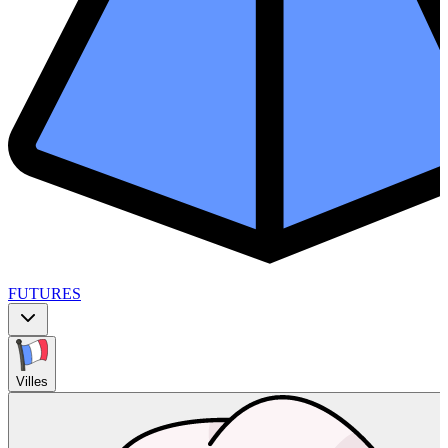
FUTURES
Villes