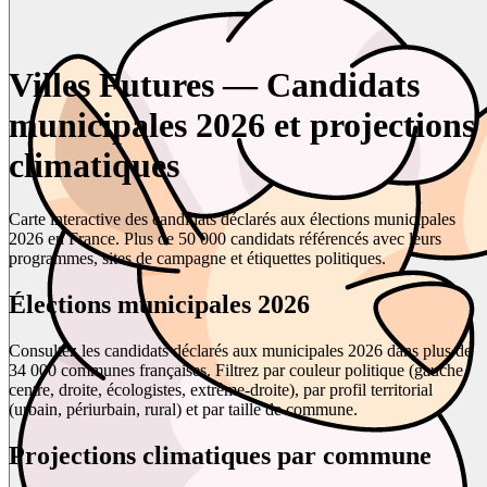
Villes Futures — Candidats
municipales 2026 et projections
climatiques
Carte interactive des candidats déclarés aux élections municipales
2026 en France. Plus de 50 000 candidats référencés avec leurs
programmes, sites de campagne et étiquettes politiques.
Élections municipales 2026
Consultez les candidats déclarés aux municipales 2026 dans plus de
34 000 communes françaises. Filtrez par couleur politique (gauche,
centre, droite, écologistes, extrême-droite), par profil territorial
(urbain, périurbain, rural) et par taille de commune.
Projections climatiques par commune