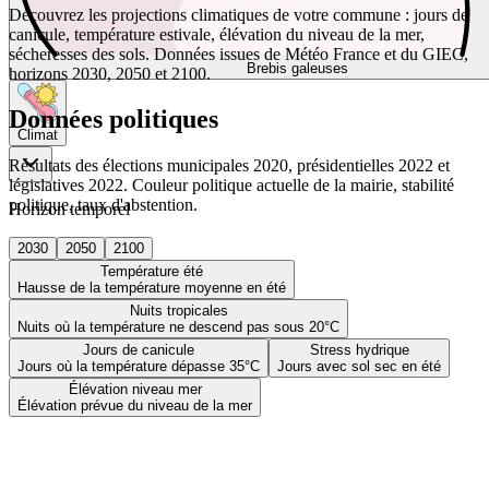
Découvrez les projections climatiques de votre commune : jours de
canicule, température estivale, élévation du niveau de la mer,
sécheresses des sols. Données issues de Météo France et du GIEC,
Brebis galeuses
horizons 2030, 2050 et 2100.
Données politiques
Climat
Résultats des élections municipales 2020, présidentielles 2022 et
législatives 2022. Couleur politique actuelle de la mairie, stabilité
politique, taux d'abstention.
Horizon temporel
2030
2050
2100
Température été
Hausse de la température moyenne en été
Nuits tropicales
Nuits où la température ne descend pas sous 20°C
Jours de canicule
Stress hydrique
Jours où la température dépasse 35°C
Jours avec sol sec en été
Élévation niveau mer
Élévation prévue du niveau de la mer