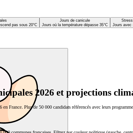
ales
Jours de canicule
Stress
descend pas sous 20°C
Jours où la température dépasse 35°C
Jours avec 
cipales 2026 et projections clim
26 en France. Plus de 50 000 candidats référencés avec leurs programmes,
00 communes françaises. Filtrez par couleur politique (gauche, centre, dr