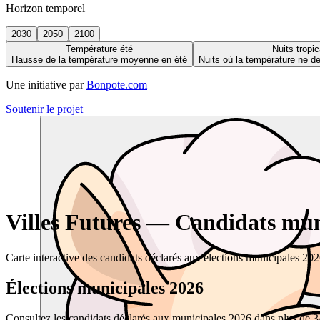
Horizon temporel
2030
2050
2100
Température été
Nuits tropic
Hausse de la température moyenne en été
Nuits où la température ne 
Une initiative par
Bonpote.com
Soutenir le projet
Villes Futures — Candidats muni
Carte interactive des candidats déclarés aux élections municipales 20
Élections municipales 2026
Consultez les candidats déclarés aux municipales 2026 dans plus de 34 0