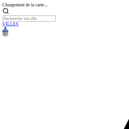
Chargement de la carte...
VILLES