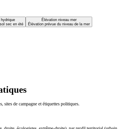
 hydrique
Élévation niveau mer
sol sec en été
Élévation prévue du niveau de la mer
atiques
 sites de campagne et étiquettes politiques.
oite, écologistes, extrême-droite), par profil territorial (urbain,