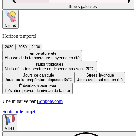
Brebis galeuses
Climat
Horizon temporel
2030
2050
2100
Température été
Hausse de la température moyenne en été
Nuits tropicales
Nuits où la température ne descend pas sous 20°C
Jours de canicule
Stress hydrique
Jours où la température dépasse 35°C
Jours avec sol sec en été
Élévation niveau mer
Élévation prévue du niveau de la mer
Une initiative par
Bonpote.com
Soutenir le projet
Villes