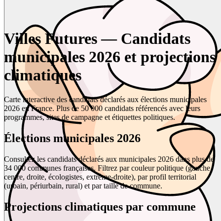
Villes Futures — Candidats
municipales 2026 et projections
climatiques
Carte interactive des candidats déclarés aux élections municipales
2026 en France. Plus de 50 000 candidats référencés avec leurs
programmes, sites de campagne et étiquettes politiques.
Élections municipales 2026
Consultez les candidats déclarés aux municipales 2026 dans plus de
34 000 communes françaises. Filtrez par couleur politique (gauche,
centre, droite, écologistes, extrême-droite), par profil territorial
(urbain, périurbain, rural) et par taille de commune.
Projections climatiques par commune