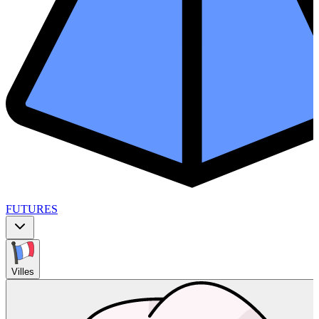
FUTURES
Villes