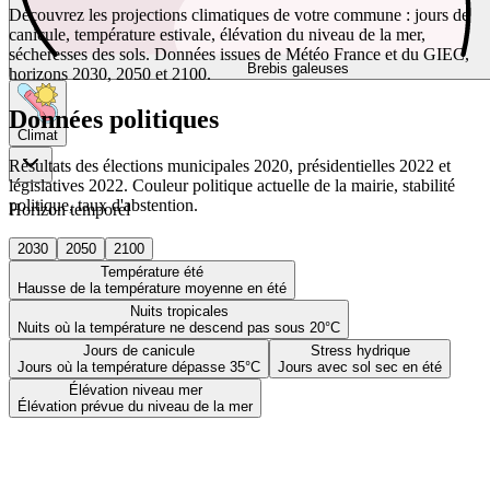
Découvrez les projections climatiques de votre commune : jours de
canicule, température estivale, élévation du niveau de la mer,
sécheresses des sols. Données issues de Météo France et du GIEC,
Brebis galeuses
horizons 2030, 2050 et 2100.
Données politiques
Climat
Résultats des élections municipales 2020, présidentielles 2022 et
législatives 2022. Couleur politique actuelle de la mairie, stabilité
politique, taux d'abstention.
Horizon temporel
2030
2050
2100
Température été
Hausse de la température moyenne en été
Nuits tropicales
Nuits où la température ne descend pas sous 20°C
Jours de canicule
Stress hydrique
Jours où la température dépasse 35°C
Jours avec sol sec en été
Élévation niveau mer
Élévation prévue du niveau de la mer