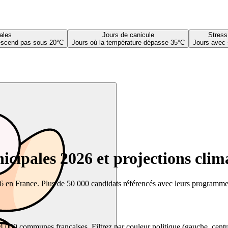
ales
Jours de canicule
Stress
descend pas sous 20°C
Jours où la température dépasse 35°C
Jours avec 
cipales 2026 et projections clim
26 en France. Plus de 50 000 candidats référencés avec leurs programmes,
00 communes françaises. Filtrez par couleur politique (gauche, centre, dr