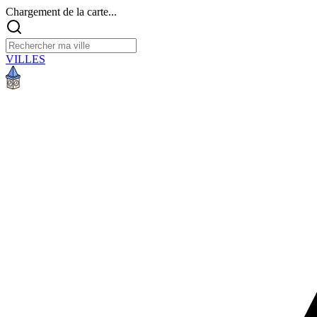
Chargement de la carte...
VILLES