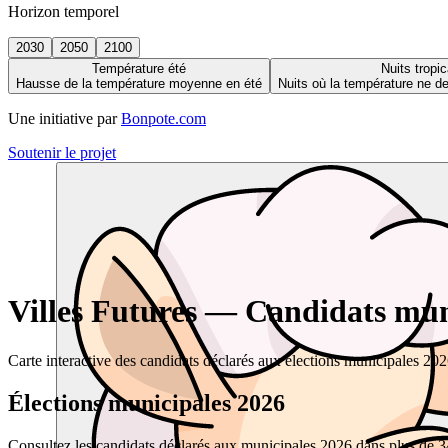
Horizon temporel
2030
2050
2100
Température été
Nuits tropic
Hausse de la température moyenne en été
Nuits où la température ne 
Une initiative par
Bonpote.com
Soutenir le projet
Villes Futures — Candidats muni
Carte interactive des candidats déclarés aux élections municipales 20
Élections municipales 2026
Consultez les candidats déclarés aux municipales 2026 dans plus de 34 0