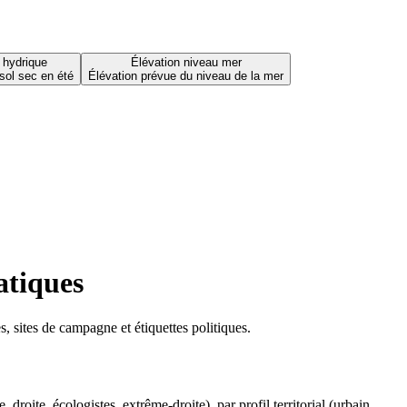
 hydrique
Élévation niveau mer
sol sec en été
Élévation prévue du niveau de la mer
atiques
 sites de campagne et étiquettes politiques.
oite, écologistes, extrême-droite), par profil territorial (urbain,