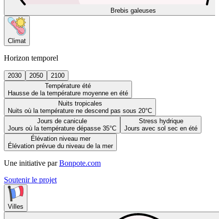
Brebis galeuses
Climat
Horizon temporel
2030
2050
2100
Température été
Hausse de la température moyenne en été
Nuits tropicales
Nuits où la température ne descend pas sous 20°C
Jours de canicule
Stress hydrique
Jours où la température dépasse 35°C
Jours avec sol sec en été
Élévation niveau mer
Élévation prévue du niveau de la mer
Une initiative par
Bonpote.com
Soutenir le projet
Villes