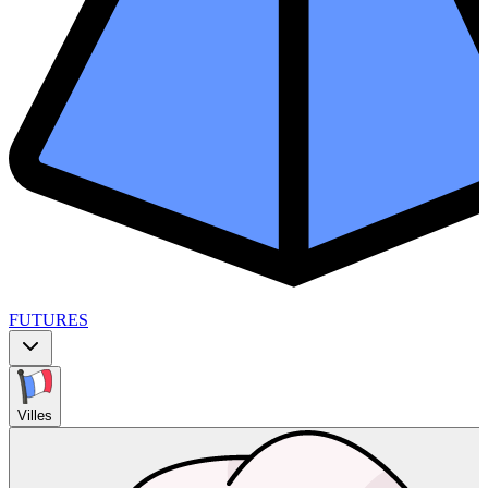
FUTURES
Villes