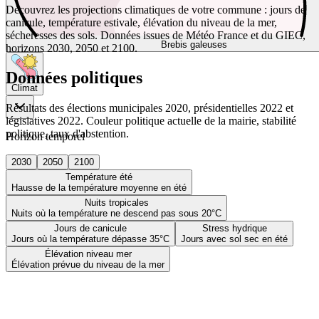
Découvrez les projections climatiques de votre commune : jours de
canicule, température estivale, élévation du niveau de la mer,
sécheresses des sols. Données issues de Météo France et du GIEC,
Brebis galeuses
horizons 2030, 2050 et 2100.
Données politiques
Climat
Résultats des élections municipales 2020, présidentielles 2022 et
législatives 2022. Couleur politique actuelle de la mairie, stabilité
politique, taux d'abstention.
Horizon temporel
2030
2050
2100
Température été
Hausse de la température moyenne en été
Nuits tropicales
Nuits où la température ne descend pas sous 20°C
Jours de canicule
Stress hydrique
Jours où la température dépasse 35°C
Jours avec sol sec en été
Élévation niveau mer
Élévation prévue du niveau de la mer