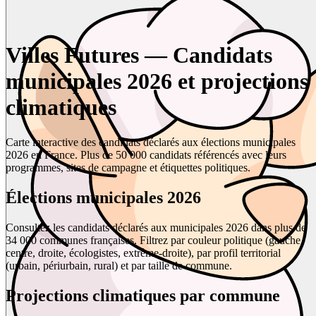
Villes Futures — Candidats
municipales 2026 et projections
climatiques
Carte interactive des candidats déclarés aux élections municipales
2026 en France. Plus de 50 000 candidats référencés avec leurs
programmes, sites de campagne et étiquettes politiques.
Élections municipales 2026
Consultez les candidats déclarés aux municipales 2026 dans plus de
34 000 communes françaises. Filtrez par couleur politique (gauche,
centre, droite, écologistes, extrême-droite), par profil territorial
(urbain, périurbain, rural) et par taille de commune.
Projections climatiques par commune