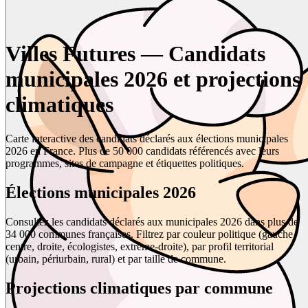
Villes Futures — Candidats
municipales 2026 et projections
climatiques
Carte interactive des candidats déclarés aux élections municipales
2026 en France. Plus de 50 000 candidats référencés avec leurs
programmes, sites de campagne et étiquettes politiques.
Élections municipales 2026
Consultez les candidats déclarés aux municipales 2026 dans plus de
34 000 communes françaises. Filtrez par couleur politique (gauche,
centre, droite, écologistes, extrême-droite), par profil territorial
(urbain, périurbain, rural) et par taille de commune.
Projections climatiques par commune