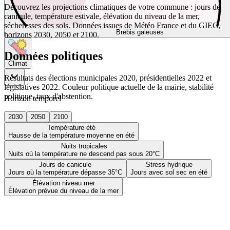
Découvrez les projections climatiques de votre commune : jours de
canicule, température estivale, élévation du niveau de la mer,
sécheresses des sols. Données issues de Météo France et du GIEC,
Brebis galeuses
horizons 2030, 2050 et 2100.
Données politiques
Climat
Résultats des élections municipales 2020, présidentielles 2022 et
législatives 2022. Couleur politique actuelle de la mairie, stabilité
politique, taux d'abstention.
Horizon temporel
2030
2050
2100
Température été
Hausse de la température moyenne en été
Nuits tropicales
Nuits où la température ne descend pas sous 20°C
Jours de canicule
Stress hydrique
Jours où la température dépasse 35°C
Jours avec sol sec en été
Élévation niveau mer
Élévation prévue du niveau de la mer