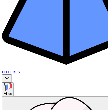
FUTURES
Villes