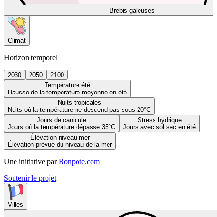
Brebis galeuses
Climat
Horizon temporel
2030
2050
2100
Température été
Hausse de la température moyenne en été
Nuits tropicales
Nuits où la température ne descend pas sous 20°C
Jours de canicule
Stress hydrique
Jours où la température dépasse 35°C
Jours avec sol sec en été
Élévation niveau mer
Élévation prévue du niveau de la mer
Une initiative par
Bonpote.com
Soutenir le projet
Villes