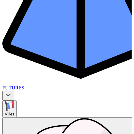
FUTURES
Villes