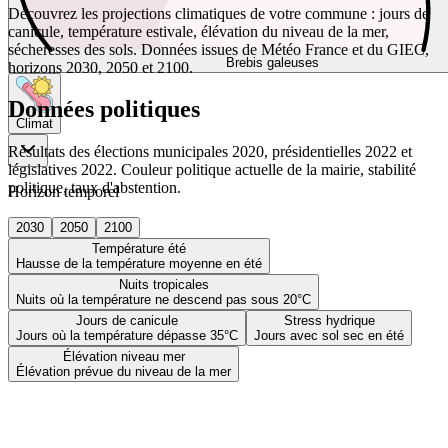
Découvrez les projections climatiques de votre commune : jours de
canicule, température estivale, élévation du niveau de la mer,
sécheresses des sols. Données issues de Météo France et du GIEC,
Brebis galeuses
horizons 2030, 2050 et 2100.
Données politiques
Climat
Résultats des élections municipales 2020, présidentielles 2022 et
législatives 2022. Couleur politique actuelle de la mairie, stabilité
politique, taux d'abstention.
Horizon temporel
2030
2050
2100
Température été
Hausse de la température moyenne en été
Nuits tropicales
Nuits où la température ne descend pas sous 20°C
Jours de canicule
Stress hydrique
Jours où la température dépasse 35°C
Jours avec sol sec en été
Élévation niveau mer
Élévation prévue du niveau de la mer