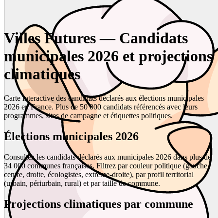
Villes Futures — Candidats
municipales 2026 et projections
climatiques
Carte interactive des candidats déclarés aux élections municipales
2026 en France. Plus de 50 000 candidats référencés avec leurs
programmes, sites de campagne et étiquettes politiques.
Élections municipales 2026
Consultez les candidats déclarés aux municipales 2026 dans plus de
34 000 communes françaises. Filtrez par couleur politique (gauche,
centre, droite, écologistes, extrême-droite), par profil territorial
(urbain, périurbain, rural) et par taille de commune.
Projections climatiques par commune