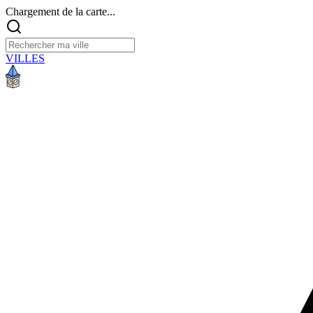
Chargement de la carte...
VILLES