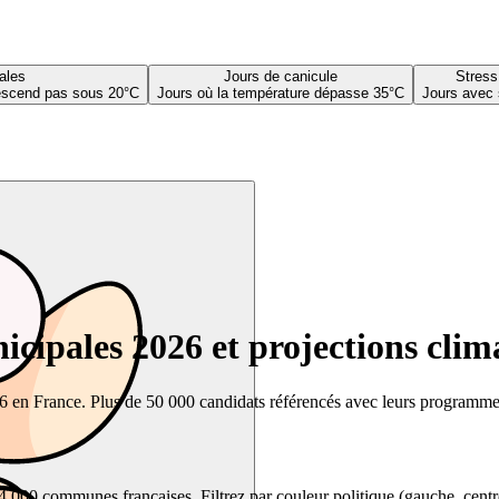
ales
Jours de canicule
Stress
descend pas sous 20°C
Jours où la température dépasse 35°C
Jours avec 
cipales 2026 et projections clim
26 en France. Plus de 50 000 candidats référencés avec leurs programmes,
00 communes françaises. Filtrez par couleur politique (gauche, centre, dr