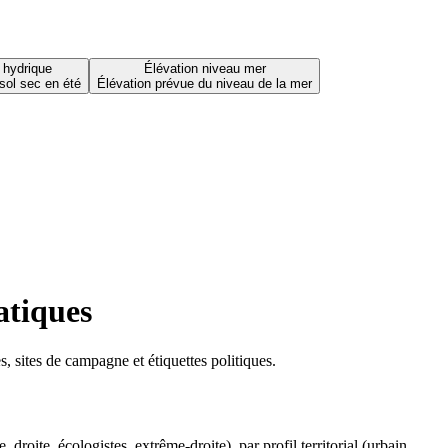
 hydrique
Élévation niveau mer
sol sec en été
Élévation prévue du niveau de la mer
atiques
 sites de campagne et étiquettes politiques.
oite, écologistes, extrême-droite), par profil territorial (urbain,