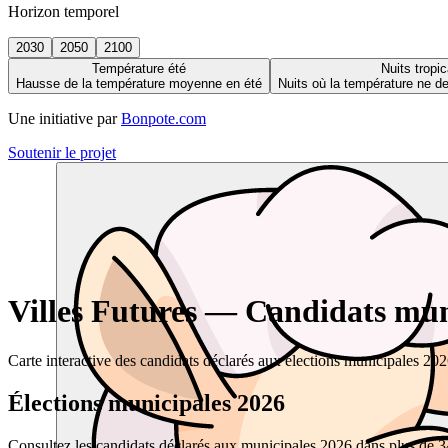
Horizon temporel
2030
2050
2100
Température été
Nuits tropic
Hausse de la température moyenne en été
Nuits où la température ne 
Une initiative par
Bonpote.com
Soutenir le projet
Villes Futures — Candidats muni
Carte interactive des candidats déclarés aux élections municipales 20
Élections municipales 2026
Consultez les candidats déclarés aux municipales 2026 dans plus de 34 0