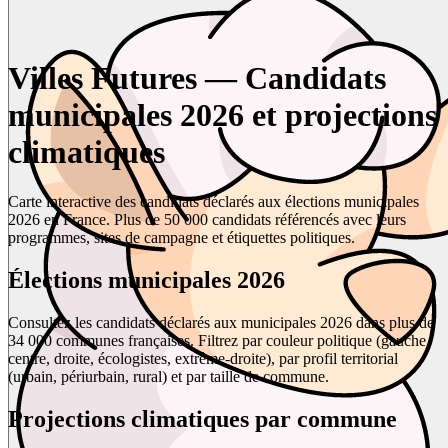
Villes Futures — Candidats
municipales 2026 et projections
climatiques
Carte interactive des candidats déclarés aux élections municipales
2026 en France. Plus de 50 000 candidats référencés avec leurs
programmes, sites de campagne et étiquettes politiques.
Élections municipales 2026
Consultez les candidats déclarés aux municipales 2026 dans plus de
34 000 communes françaises. Filtrez par couleur politique (gauche,
centre, droite, écologistes, extrême-droite), par profil territorial
(urbain, périurbain, rural) et par taille de commune.
Projections climatiques par commune