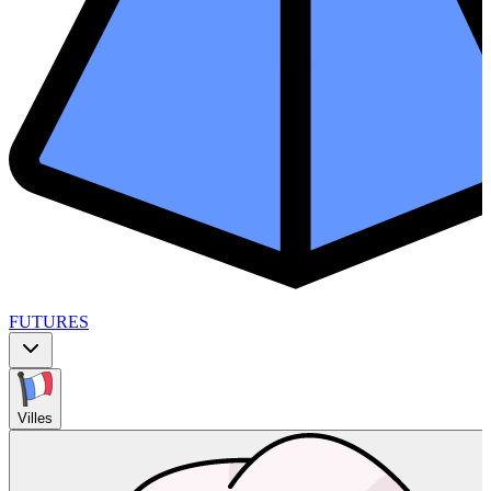
FUTURES
Villes