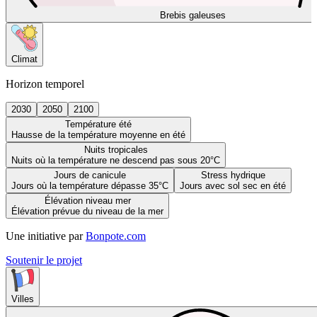
Brebis galeuses
Climat
Horizon temporel
2030
2050
2100
Température été
Hausse de la température moyenne en été
Nuits tropicales
Nuits où la température ne descend pas sous 20°C
Jours de canicule
Stress hydrique
Jours où la température dépasse 35°C
Jours avec sol sec en été
Élévation niveau mer
Élévation prévue du niveau de la mer
Une initiative par
Bonpote.com
Soutenir le projet
Villes