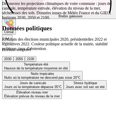
Découvrez les projections climatiques de votre commune : jours de
canicule, température estivale, élévation du niveau de la mer,
sécheresses des sols. Données issues de Météo France et du GIEC,
Brebis galeuses
horizons 2030, 2050 et 2100.
Données politiques
Climat
Résultats des élections municipales 2020, présidentielles 2022 et
législatives 2022. Couleur politique actuelle de la mairie, stabilité
politique, taux d'abstention.
Horizon temporel
2030
2050
2100
Température été
Hausse de la température moyenne en été
Nuits tropicales
Nuits où la température ne descend pas sous 20°C
Jours de canicule
Stress hydrique
Jours où la température dépasse 35°C
Jours avec sol sec en été
Élévation niveau mer
Élévation prévue du niveau de la mer