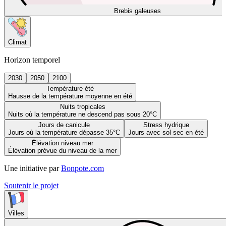
Brebis galeuses
Climat
Horizon temporel
2030
2050
2100
Température été
Hausse de la température moyenne en été
Nuits tropicales
Nuits où la température ne descend pas sous 20°C
Jours de canicule
Stress hydrique
Jours où la température dépasse 35°C
Jours avec sol sec en été
Élévation niveau mer
Élévation prévue du niveau de la mer
Une initiative par
Bonpote.com
Soutenir le projet
Villes