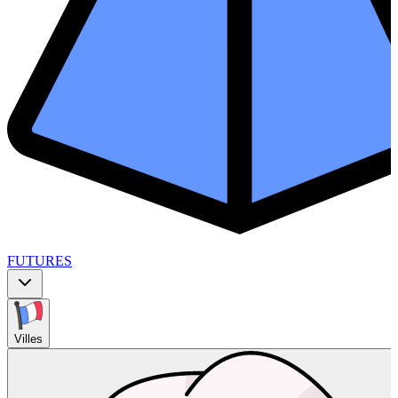
FUTURES
Villes