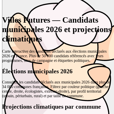
Villes Futures — Candidats
municipales 2026 et projections
climatiques
Carte interactive des candidats déclarés aux élections municipales
2026 en France. Plus de 50 000 candidats référencés avec leurs
programmes, sites de campagne et étiquettes politiques.
Élections municipales 2026
Consultez les candidats déclarés aux municipales 2026 dans plus de
34 000 communes françaises. Filtrez par couleur politique (gauche,
centre, droite, écologistes, extrême-droite), par profil territorial
(urbain, périurbain, rural) et par taille de commune.
Projections climatiques par commune