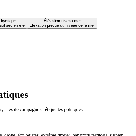
 hydrique
Élévation niveau mer
sol sec en été
Élévation prévue du niveau de la mer
atiques
 sites de campagne et étiquettes politiques.
oite, écologistes, extrême-droite), par profil territorial (urbain,