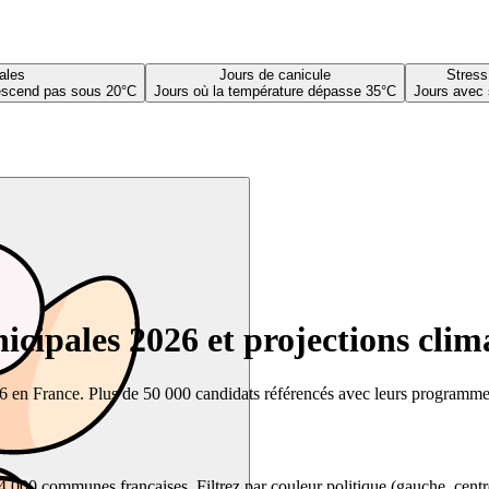
ales
Jours de canicule
Stress
descend pas sous 20°C
Jours où la température dépasse 35°C
Jours avec 
cipales 2026 et projections clim
26 en France. Plus de 50 000 candidats référencés avec leurs programmes,
00 communes françaises. Filtrez par couleur politique (gauche, centre, dr