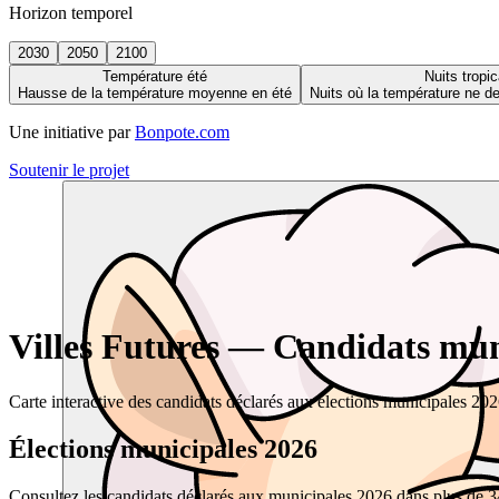
Horizon temporel
2030
2050
2100
Température été
Nuits tropic
Hausse de la température moyenne en été
Nuits où la température ne 
Une initiative par
Bonpote.com
Soutenir le projet
Villes Futures — Candidats muni
Carte interactive des candidats déclarés aux élections municipales 20
Élections municipales 2026
Consultez les candidats déclarés aux municipales 2026 dans plus de 34 0