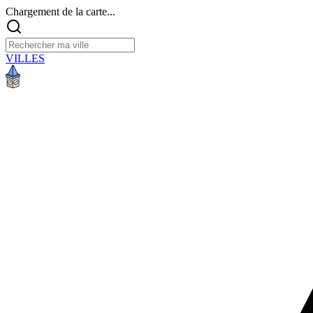
Chargement de la carte...
VILLES