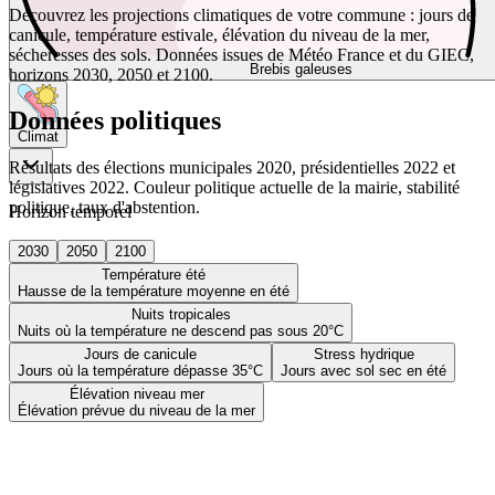
Découvrez les projections climatiques de votre commune : jours de
canicule, température estivale, élévation du niveau de la mer,
sécheresses des sols. Données issues de Météo France et du GIEC,
Brebis galeuses
horizons 2030, 2050 et 2100.
Données politiques
Climat
Résultats des élections municipales 2020, présidentielles 2022 et
législatives 2022. Couleur politique actuelle de la mairie, stabilité
politique, taux d'abstention.
Horizon temporel
2030
2050
2100
Température été
Hausse de la température moyenne en été
Nuits tropicales
Nuits où la température ne descend pas sous 20°C
Jours de canicule
Stress hydrique
Jours où la température dépasse 35°C
Jours avec sol sec en été
Élévation niveau mer
Élévation prévue du niveau de la mer