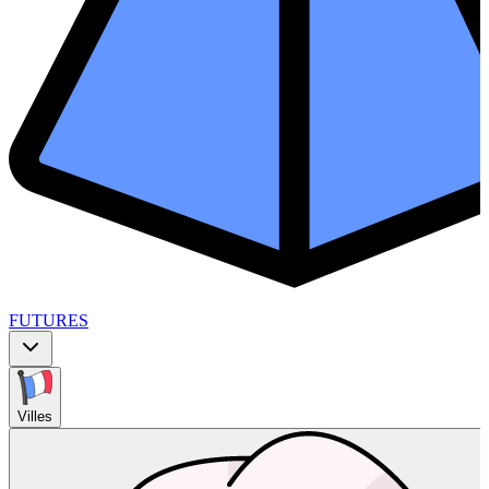
FUTURES
Villes