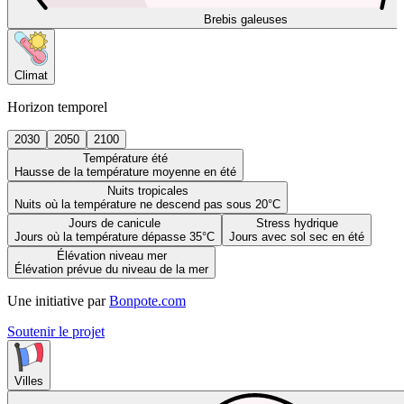
Brebis galeuses
Climat
Horizon temporel
2030
2050
2100
Température été
Hausse de la température moyenne en été
Nuits tropicales
Nuits où la température ne descend pas sous 20°C
Jours de canicule
Stress hydrique
Jours où la température dépasse 35°C
Jours avec sol sec en été
Élévation niveau mer
Élévation prévue du niveau de la mer
Une initiative par
Bonpote.com
Soutenir le projet
Villes