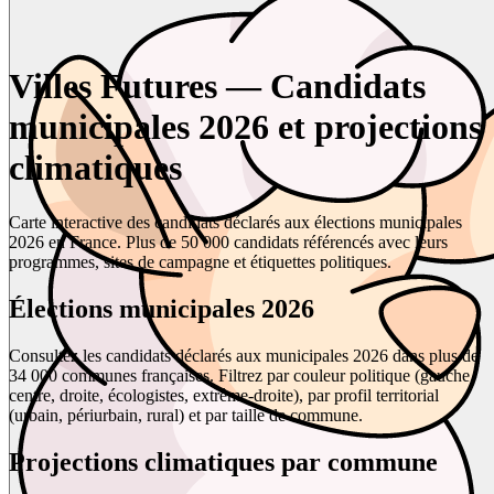
Villes Futures — Candidats
municipales 2026 et projections
climatiques
Carte interactive des candidats déclarés aux élections municipales
2026 en France. Plus de 50 000 candidats référencés avec leurs
programmes, sites de campagne et étiquettes politiques.
Élections municipales 2026
Consultez les candidats déclarés aux municipales 2026 dans plus de
34 000 communes françaises. Filtrez par couleur politique (gauche,
centre, droite, écologistes, extrême-droite), par profil territorial
(urbain, périurbain, rural) et par taille de commune.
Projections climatiques par commune