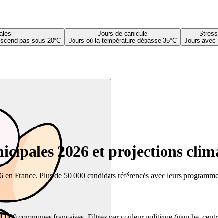
ales
Jours de canicule
Stress
descend pas sous 20°C
Jours où la température dépasse 35°C
Jours avec 
cipales 2026 et projections clim
26 en France. Plus de 50 000 candidats référencés avec leurs programmes,
00 communes françaises. Filtrez par couleur politique (gauche, centre, dr