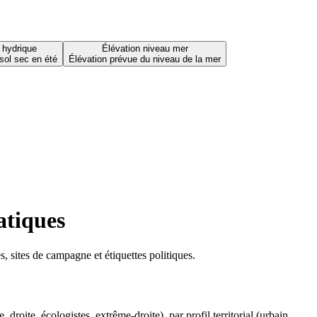
 hydrique
Élévation niveau mer
sol sec en été
Élévation prévue du niveau de la mer
atiques
 sites de campagne et étiquettes politiques.
oite, écologistes, extrême-droite), par profil territorial (urbain,