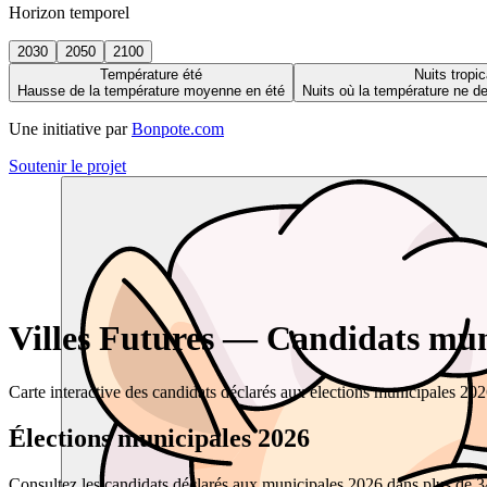
Horizon temporel
2030
2050
2100
Température été
Nuits tropic
Hausse de la température moyenne en été
Nuits où la température ne 
Une initiative par
Bonpote.com
Soutenir le projet
Villes Futures — Candidats muni
Carte interactive des candidats déclarés aux élections municipales 20
Élections municipales 2026
Consultez les candidats déclarés aux municipales 2026 dans plus de 34 0