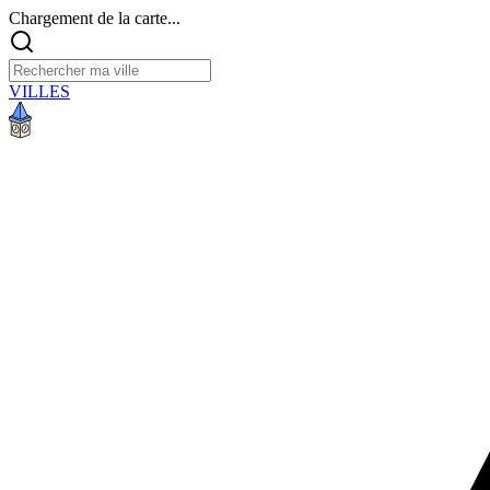
Chargement de la carte...
VILLES