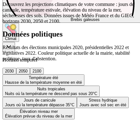
Découvrez les projections climatiques de votre commune : jours de
canicule, température estivale, élévation du niveau de la mer,
sécheresses des sols. Données issues de Météo France et du GIEC,
Brebis galeuses
horizons 2030, 2050 et 2100.
Données politiques
Climat
Résultats des élections municipales 2020, présidentielles 2022 et
législatives 2022. Couleur politique actuelle de la mairie, stabilité
politique, taux d'abstention.
Horizon temporel
2030
2050
2100
Température été
Hausse de la température moyenne en été
Nuits tropicales
Nuits où la température ne descend pas sous 20°C
Jours de canicule
Stress hydrique
Jours où la température dépasse 35°C
Jours avec sol sec en été
Élévation niveau mer
Élévation prévue du niveau de la mer