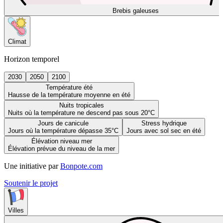
Brebis galeuses
Climat
Horizon temporel
2030
2050
2100
Température été
Hausse de la température moyenne en été
Nuits tropicales
Nuits où la température ne descend pas sous 20°C
Jours de canicule
Stress hydrique
Jours où la température dépasse 35°C
Jours avec sol sec en été
Élévation niveau mer
Élévation prévue du niveau de la mer
Une initiative par
Bonpote.com
Soutenir le projet
Villes