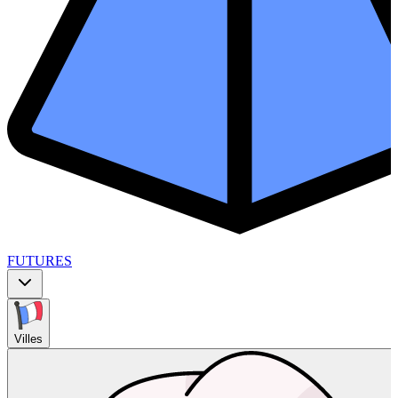
FUTURES
Villes