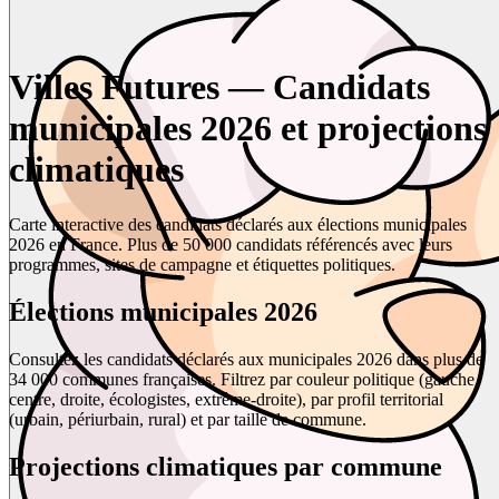
Villes Futures — Candidats
municipales 2026 et projections
climatiques
Carte interactive des candidats déclarés aux élections municipales
2026 en France. Plus de 50 000 candidats référencés avec leurs
programmes, sites de campagne et étiquettes politiques.
Élections municipales 2026
Consultez les candidats déclarés aux municipales 2026 dans plus de
34 000 communes françaises. Filtrez par couleur politique (gauche,
centre, droite, écologistes, extrême-droite), par profil territorial
(urbain, périurbain, rural) et par taille de commune.
Projections climatiques par commune