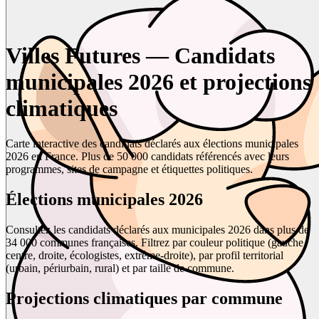
Villes Futures — Candidats
municipales 2026 et projections
climatiques
Carte interactive des candidats déclarés aux élections municipales
2026 en France. Plus de 50 000 candidats référencés avec leurs
programmes, sites de campagne et étiquettes politiques.
Élections municipales 2026
Consultez les candidats déclarés aux municipales 2026 dans plus de
34 000 communes françaises. Filtrez par couleur politique (gauche,
centre, droite, écologistes, extrême-droite), par profil territorial
(urbain, périurbain, rural) et par taille de commune.
Projections climatiques par commune