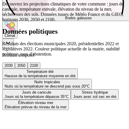
Découvrez les projections climatiques de votre commune : jours de
canicule, température estivale, élévation du niveau de la mer,
sécheresses des sols. Données issues de Météo France et du GIEC,
Brebis galeuses
horizons 2030, 2050 et 2100.
Données politiques
Climat
Résultats des élections municipales 2020, présidentielles 2022 et
législatives 2022. Couleur politique actuelle de la mairie, stabilité
politique, taux d'abstention.
Horizon temporel
2030
2050
2100
Température été
Hausse de la température moyenne en été
Nuits tropicales
Nuits où la température ne descend pas sous 20°C
Jours de canicule
Stress hydrique
Jours où la température dépasse 35°C
Jours avec sol sec en été
Élévation niveau mer
Élévation prévue du niveau de la mer