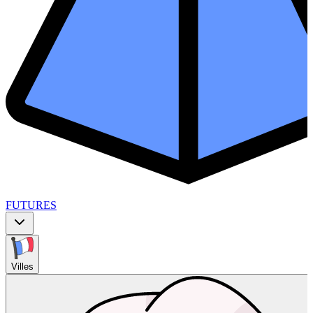
FUTURES
Villes