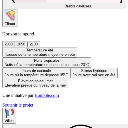
Brebis galeuses
Climat
Horizon temporel
2030
2050
2100
Température été
Hausse de la température moyenne en été
Nuits tropicales
Nuits où la température ne descend pas sous 20°C
Jours de canicule
Stress hydrique
Jours où la température dépasse 35°C
Jours avec sol sec en été
Élévation niveau mer
Élévation prévue du niveau de la mer
Une initiative par
Bonpote.com
Soutenir le projet
Villes