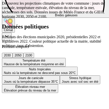
Découvrez les projections climatiques de votre commune : jours de
canicule, température estivale, élévation du niveau de la mer,
sécheresses des sols. Données issues de Météo France et du GIEC,
Brebis galeuses
horizons 2030, 2050 et 2100.
Données politiques
Climat
Résultats des élections municipales 2020, présidentielles 2022 et
législatives 2022. Couleur politique actuelle de la mairie, stabilité
politique, taux d'abstention.
Horizon temporel
2030
2050
2100
Température été
Hausse de la température moyenne en été
Nuits tropicales
Nuits où la température ne descend pas sous 20°C
Jours de canicule
Stress hydrique
Jours où la température dépasse 35°C
Jours avec sol sec en été
Élévation niveau mer
Élévation prévue du niveau de la mer