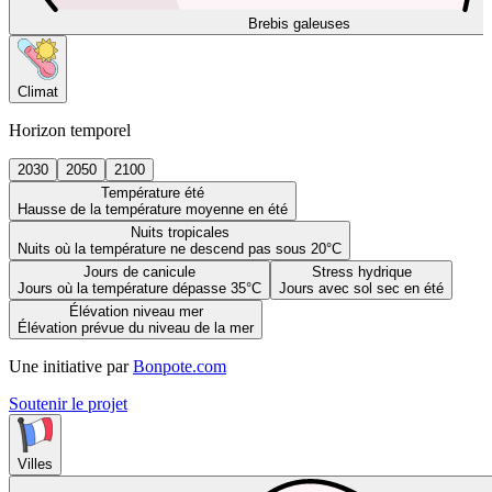
Brebis galeuses
Climat
Horizon temporel
2030
2050
2100
Température été
Hausse de la température moyenne en été
Nuits tropicales
Nuits où la température ne descend pas sous 20°C
Jours de canicule
Stress hydrique
Jours où la température dépasse 35°C
Jours avec sol sec en été
Élévation niveau mer
Élévation prévue du niveau de la mer
Une initiative par
Bonpote.com
Soutenir le projet
Villes