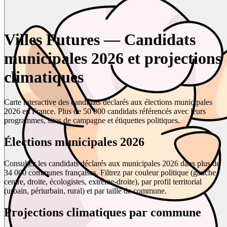
Villes Futures — Candidats
municipales 2026 et projections
climatiques
Carte interactive des candidats déclarés aux élections municipales
2026 en France. Plus de 50 000 candidats référencés avec leurs
programmes, sites de campagne et étiquettes politiques.
Élections municipales 2026
Consultez les candidats déclarés aux municipales 2026 dans plus de
34 000 communes françaises. Filtrez par couleur politique (gauche,
centre, droite, écologistes, extrême-droite), par profil territorial
(urbain, périurbain, rural) et par taille de commune.
Projections climatiques par commune