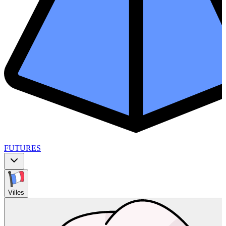
FUTURES
Villes