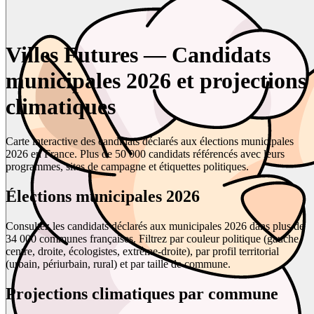
Villes Futures — Candidats
municipales 2026 et projections
climatiques
Carte interactive des candidats déclarés aux élections municipales
2026 en France. Plus de 50 000 candidats référencés avec leurs
programmes, sites de campagne et étiquettes politiques.
Élections municipales 2026
Consultez les candidats déclarés aux municipales 2026 dans plus de
34 000 communes françaises. Filtrez par couleur politique (gauche,
centre, droite, écologistes, extrême-droite), par profil territorial
(urbain, périurbain, rural) et par taille de commune.
Projections climatiques par commune