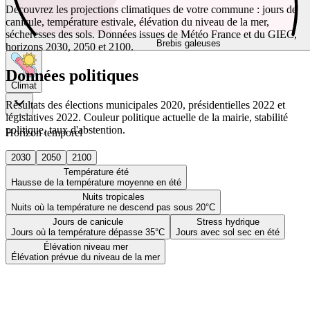
Découvrez les projections climatiques de votre commune : jours de
canicule, température estivale, élévation du niveau de la mer,
sécheresses des sols. Données issues de Météo France et du GIEC,
Brebis galeuses
horizons 2030, 2050 et 2100.
Données politiques
Climat
Résultats des élections municipales 2020, présidentielles 2022 et
législatives 2022. Couleur politique actuelle de la mairie, stabilité
politique, taux d'abstention.
Horizon temporel
2030
2050
2100
Température été
Hausse de la température moyenne en été
Nuits tropicales
Nuits où la température ne descend pas sous 20°C
Jours de canicule
Stress hydrique
Jours où la température dépasse 35°C
Jours avec sol sec en été
Élévation niveau mer
Élévation prévue du niveau de la mer