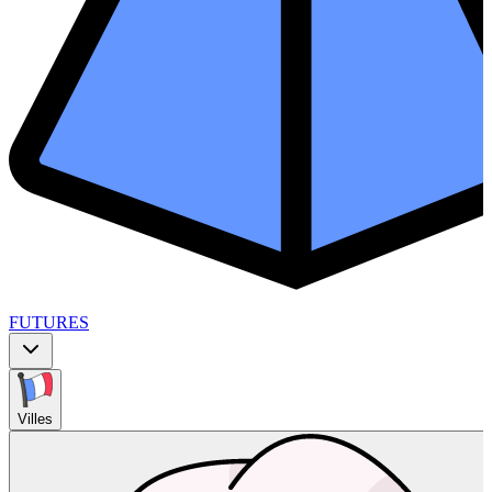
FUTURES
Villes