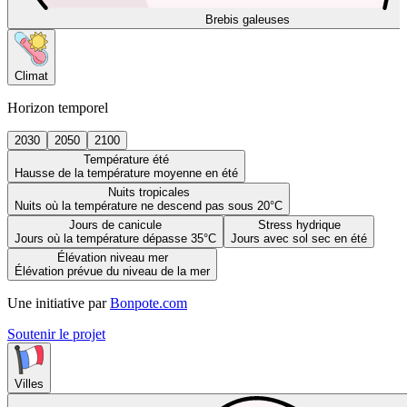
Brebis galeuses
Climat
Horizon temporel
2030
2050
2100
Température été
Hausse de la température moyenne en été
Nuits tropicales
Nuits où la température ne descend pas sous 20°C
Jours de canicule
Stress hydrique
Jours où la température dépasse 35°C
Jours avec sol sec en été
Élévation niveau mer
Élévation prévue du niveau de la mer
Une initiative par
Bonpote.com
Soutenir le projet
Villes