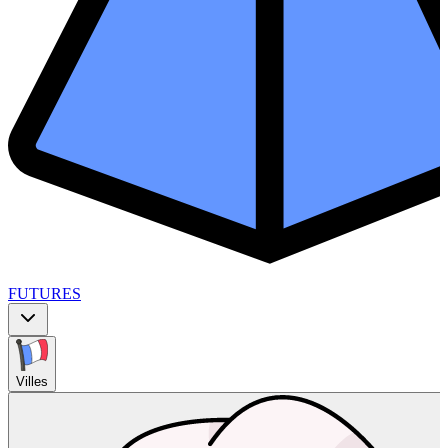
FUTURES
Villes