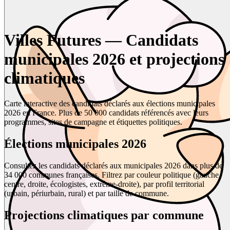
Villes Futures — Candidats
municipales 2026 et projections
climatiques
Carte interactive des candidats déclarés aux élections municipales
2026 en France. Plus de 50 000 candidats référencés avec leurs
programmes, sites de campagne et étiquettes politiques.
Élections municipales 2026
Consultez les candidats déclarés aux municipales 2026 dans plus de
34 000 communes françaises. Filtrez par couleur politique (gauche,
centre, droite, écologistes, extrême-droite), par profil territorial
(urbain, périurbain, rural) et par taille de commune.
Projections climatiques par commune