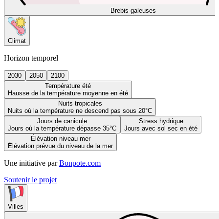
Brebis galeuses
Climat
Horizon temporel
2030
2050
2100
Température été
Hausse de la température moyenne en été
Nuits tropicales
Nuits où la température ne descend pas sous 20°C
Jours de canicule
Stress hydrique
Jours où la température dépasse 35°C
Jours avec sol sec en été
Élévation niveau mer
Élévation prévue du niveau de la mer
Une initiative par
Bonpote.com
Soutenir le projet
Villes