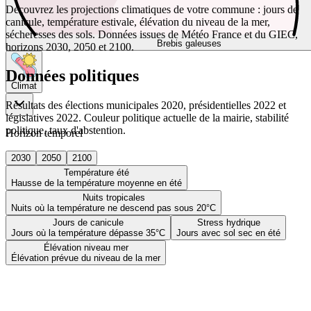
Découvrez les projections climatiques de votre commune : jours de
canicule, température estivale, élévation du niveau de la mer,
sécheresses des sols. Données issues de Météo France et du GIEC,
Brebis galeuses
horizons 2030, 2050 et 2100.
Données politiques
Climat
Résultats des élections municipales 2020, présidentielles 2022 et
législatives 2022. Couleur politique actuelle de la mairie, stabilité
politique, taux d'abstention.
Horizon temporel
2030
2050
2100
Température été
Hausse de la température moyenne en été
Nuits tropicales
Nuits où la température ne descend pas sous 20°C
Jours de canicule
Stress hydrique
Jours où la température dépasse 35°C
Jours avec sol sec en été
Élévation niveau mer
Élévation prévue du niveau de la mer