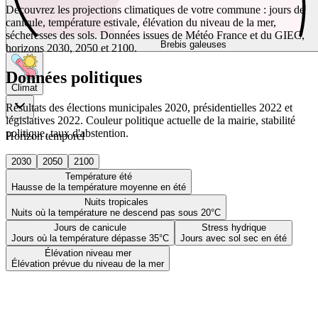
Découvrez les projections climatiques de votre commune : jours de
canicule, température estivale, élévation du niveau de la mer,
sécheresses des sols. Données issues de Météo France et du GIEC,
Brebis galeuses
horizons 2030, 2050 et 2100.
Données politiques
Climat
Résultats des élections municipales 2020, présidentielles 2022 et
législatives 2022. Couleur politique actuelle de la mairie, stabilité
politique, taux d'abstention.
Horizon temporel
2030
2050
2100
Température été
Hausse de la température moyenne en été
Nuits tropicales
Nuits où la température ne descend pas sous 20°C
Jours de canicule
Stress hydrique
Jours où la température dépasse 35°C
Jours avec sol sec en été
Élévation niveau mer
Élévation prévue du niveau de la mer