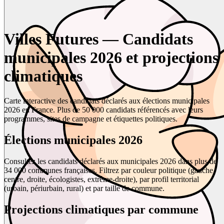
Villes Futures — Candidats
municipales 2026 et projections
climatiques
Carte interactive des candidats déclarés aux élections municipales
2026 en France. Plus de 50 000 candidats référencés avec leurs
programmes, sites de campagne et étiquettes politiques.
Élections municipales 2026
Consultez les candidats déclarés aux municipales 2026 dans plus de
34 000 communes françaises. Filtrez par couleur politique (gauche,
centre, droite, écologistes, extrême-droite), par profil territorial
(urbain, périurbain, rural) et par taille de commune.
Projections climatiques par commune