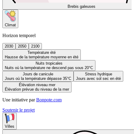
Brebis galeuses
Climat
Horizon temporel
2030
2050
2100
Température été
Hausse de la température moyenne en été
Nuits tropicales
Nuits où la température ne descend pas sous 20°C
Jours de canicule
Stress hydrique
Jours où la température dépasse 35°C
Jours avec sol sec en été
Élévation niveau mer
Élévation prévue du niveau de la mer
Une initiative par
Bonpote.com
Soutenir le projet
Villes