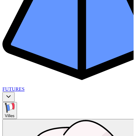
FUTURES
Villes