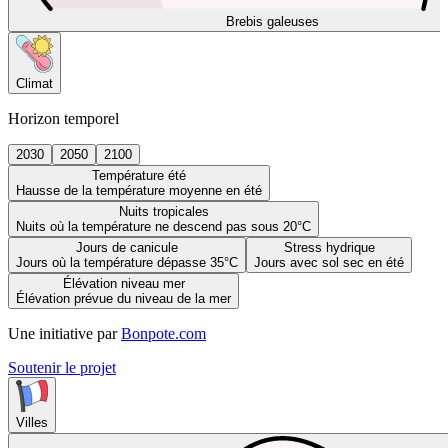
Brebis galeuses
Climat
Horizon temporel
2030
2050
2100
Température été
Hausse de la température moyenne en été
Nuits tropicales
Nuits où la température ne descend pas sous 20°C
Jours de canicule
Stress hydrique
Jours où la température dépasse 35°C
Jours avec sol sec en été
Élévation niveau mer
Élévation prévue du niveau de la mer
Une initiative par
Bonpote.com
Soutenir le projet
Villes