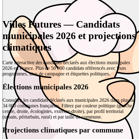
Villes Futures — Candidats
municipales 2026 et projections
climatiques
Carte interactive des candidats déclarés aux élections municipales
2026 en France. Plus de 50 000 candidats référencés avec leurs
programmes, sites de campagne et étiquettes politiques.
Élections municipales 2026
Consultez les candidats déclarés aux municipales 2026 dans plus de
34 000 communes françaises. Filtrez par couleur politique (gauche,
centre, droite, écologistes, extrême-droite), par profil territorial
(urbain, périurbain, rural) et par taille de commune.
Projections climatiques par commune