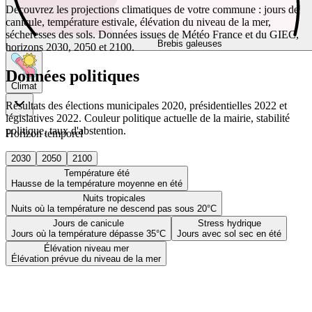
Découvrez les projections climatiques de votre commune : jours de
canicule, température estivale, élévation du niveau de la mer,
sécheresses des sols. Données issues de Météo France et du GIEC,
Brebis galeuses
horizons 2030, 2050 et 2100.
Données politiques
Climat
Résultats des élections municipales 2020, présidentielles 2022 et
législatives 2022. Couleur politique actuelle de la mairie, stabilité
politique, taux d'abstention.
Horizon temporel
2030
2050
2100
Température été
Hausse de la température moyenne en été
Nuits tropicales
Nuits où la température ne descend pas sous 20°C
Jours de canicule
Stress hydrique
Jours où la température dépasse 35°C
Jours avec sol sec en été
Élévation niveau mer
Élévation prévue du niveau de la mer