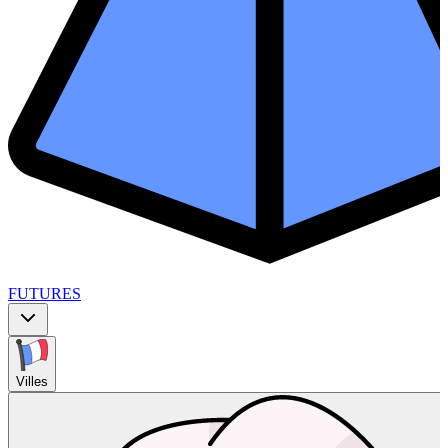
FUTURES
Villes