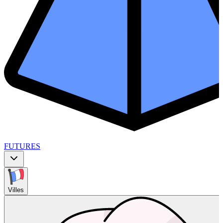
FUTURES
Villes