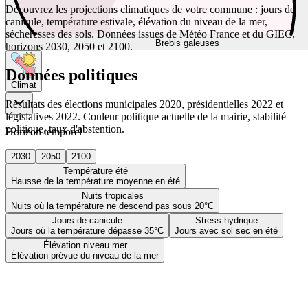
Découvrez les projections climatiques de votre commune : jours de
canicule, température estivale, élévation du niveau de la mer,
sécheresses des sols. Données issues de Météo France et du GIEC,
Brebis galeuses
horizons 2030, 2050 et 2100.
Données politiques
Climat
Résultats des élections municipales 2020, présidentielles 2022 et
législatives 2022. Couleur politique actuelle de la mairie, stabilité
politique, taux d'abstention.
Horizon temporel
2030
2050
2100
Température été
Hausse de la température moyenne en été
Nuits tropicales
Nuits où la température ne descend pas sous 20°C
Jours de canicule
Stress hydrique
Jours où la température dépasse 35°C
Jours avec sol sec en été
Élévation niveau mer
Élévation prévue du niveau de la mer