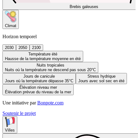
Brebis galeuses
Climat
Horizon temporel
2030
2050
2100
Température été
Hausse de la température moyenne en été
Nuits tropicales
Nuits où la température ne descend pas sous 20°C
Jours de canicule
Stress hydrique
Jours où la température dépasse 35°C
Jours avec sol sec en été
Élévation niveau mer
Élévation prévue du niveau de la mer
Une initiative par
Bonpote.com
Soutenir le projet
Villes