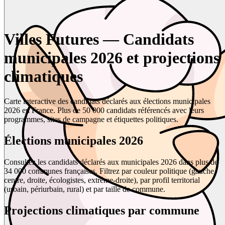
Villes Futures — Candidats
municipales 2026 et projections
climatiques
Carte interactive des candidats déclarés aux élections municipales
2026 en France. Plus de 50 000 candidats référencés avec leurs
programmes, sites de campagne et étiquettes politiques.
Élections municipales 2026
Consultez les candidats déclarés aux municipales 2026 dans plus de
34 000 communes françaises. Filtrez par couleur politique (gauche,
centre, droite, écologistes, extrême-droite), par profil territorial
(urbain, périurbain, rural) et par taille de commune.
Projections climatiques par commune