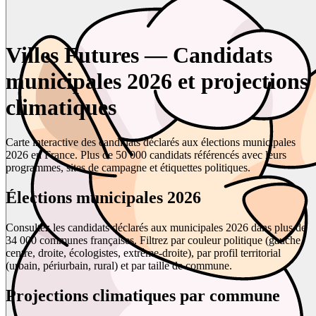
Villes Futures — Candidats
municipales 2026 et projections
climatiques
Carte interactive des candidats déclarés aux élections municipales
2026 en France. Plus de 50 000 candidats référencés avec leurs
programmes, sites de campagne et étiquettes politiques.
Élections municipales 2026
Consultez les candidats déclarés aux municipales 2026 dans plus de
34 000 communes françaises. Filtrez par couleur politique (gauche,
centre, droite, écologistes, extrême-droite), par profil territorial
(urbain, périurbain, rural) et par taille de commune.
Projections climatiques par commune