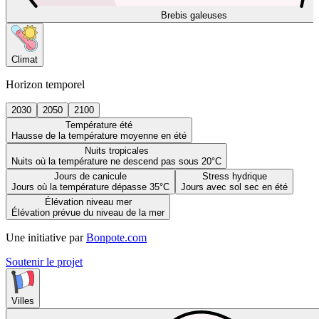
Brebis galeuses
Climat
Horizon temporel
2030
2050
2100
Température été
Hausse de la température moyenne en été
Nuits tropicales
Nuits où la température ne descend pas sous 20°C
Jours de canicule
Stress hydrique
Jours où la température dépasse 35°C
Jours avec sol sec en été
Élévation niveau mer
Élévation prévue du niveau de la mer
Une initiative par
Bonpote.com
Soutenir le projet
Villes