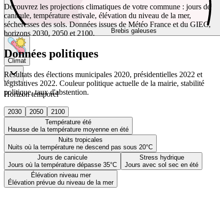
Découvrez les projections climatiques de votre commune : jours de
canicule, température estivale, élévation du niveau de la mer,
sécheresses des sols. Données issues de Météo France et du GIEC,
Brebis galeuses
horizons 2030, 2050 et 2100.
Données politiques
Climat
Résultats des élections municipales 2020, présidentielles 2022 et
législatives 2022. Couleur politique actuelle de la mairie, stabilité
politique, taux d'abstention.
Horizon temporel
2030
2050
2100
Température été
Hausse de la température moyenne en été
Nuits tropicales
Nuits où la température ne descend pas sous 20°C
Jours de canicule
Stress hydrique
Jours où la température dépasse 35°C
Jours avec sol sec en été
Élévation niveau mer
Élévation prévue du niveau de la mer