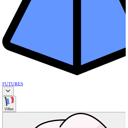
FUTURES
Villes