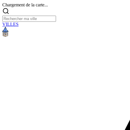
Chargement de la carte...
VILLES