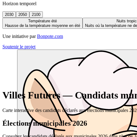
Horizon temporel
2030
2050
2100
Température été
Nuits tropic
Hausse de la température moyenne en été
Nuits où la température ne 
Une initiative par
Bonpote.com
Soutenir le projet
Villes Futures — Candidats muni
Carte interactive des candidats déclarés aux élections municipales 20
Élections municipales 2026
Consultez les candidats déclarés aux municipales 2026 dans plus de 34 0