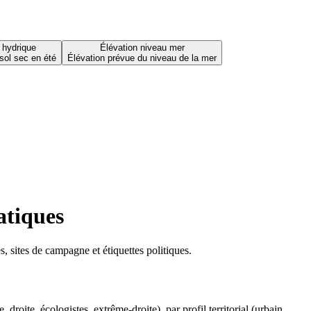
 hydrique
Élévation niveau mer
sol sec en été
Élévation prévue du niveau de la mer
atiques
 sites de campagne et étiquettes politiques.
oite, écologistes, extrême-droite), par profil territorial (urbain,