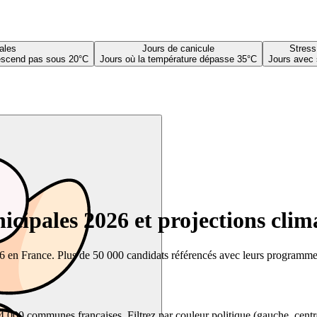
ales
Jours de canicule
Stress
descend pas sous 20°C
Jours où la température dépasse 35°C
Jours avec 
cipales 2026 et projections clim
26 en France. Plus de 50 000 candidats référencés avec leurs programmes,
00 communes françaises. Filtrez par couleur politique (gauche, centre, dr