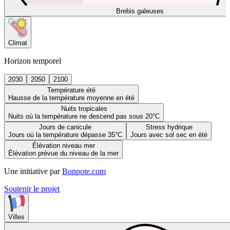
Brebis galeuses
Climat
Horizon temporel
2030
2050
2100
Température été
Hausse de la température moyenne en été
Nuits tropicales
Nuits où la température ne descend pas sous 20°C
Jours de canicule
Stress hydrique
Jours où la température dépasse 35°C
Jours avec sol sec en été
Élévation niveau mer
Élévation prévue du niveau de la mer
Une initiative par
Bonpote.com
Soutenir le projet
Villes