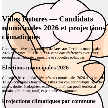
Villes Futures — Candidats
municipales 2026 et projections
climatiques
Carte interactive des candidats déclarés aux élections municipales
2026 en France. Plus de 50 000 candidats référencés avec leurs
programmes, sites de campagne et étiquettes politiques.
Élections municipales 2026
Consultez les candidats déclarés aux municipales 2026 dans plus de
34 000 communes françaises. Filtrez par couleur politique (gauche,
centre, droite, écologistes, extrême-droite), par profil territorial
(urbain, périurbain, rural) et par taille de commune.
Projections climatiques par commune