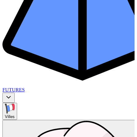
FUTURES
Villes