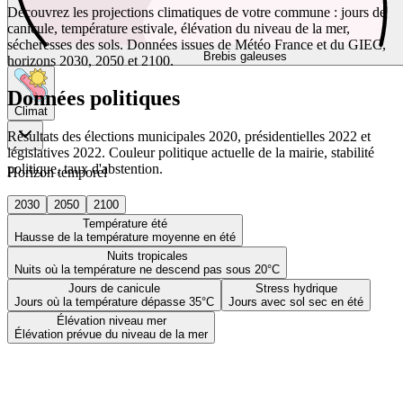
Découvrez les projections climatiques de votre commune : jours de
canicule, température estivale, élévation du niveau de la mer,
sécheresses des sols. Données issues de Météo France et du GIEC,
Brebis galeuses
horizons 2030, 2050 et 2100.
Données politiques
Climat
Résultats des élections municipales 2020, présidentielles 2022 et
législatives 2022. Couleur politique actuelle de la mairie, stabilité
politique, taux d'abstention.
Horizon temporel
2030
2050
2100
Température été
Hausse de la température moyenne en été
Nuits tropicales
Nuits où la température ne descend pas sous 20°C
Jours de canicule
Stress hydrique
Jours où la température dépasse 35°C
Jours avec sol sec en été
Élévation niveau mer
Élévation prévue du niveau de la mer