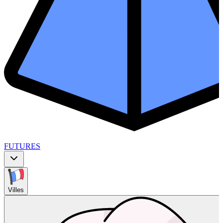
FUTURES
Villes