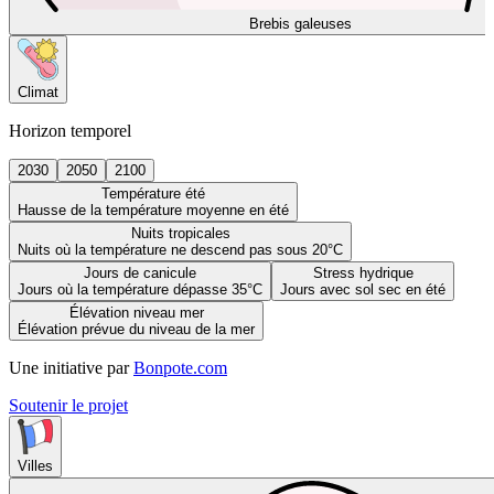
Brebis galeuses
Climat
Horizon temporel
2030
2050
2100
Température été
Hausse de la température moyenne en été
Nuits tropicales
Nuits où la température ne descend pas sous 20°C
Jours de canicule
Stress hydrique
Jours où la température dépasse 35°C
Jours avec sol sec en été
Élévation niveau mer
Élévation prévue du niveau de la mer
Une initiative par
Bonpote.com
Soutenir le projet
Villes