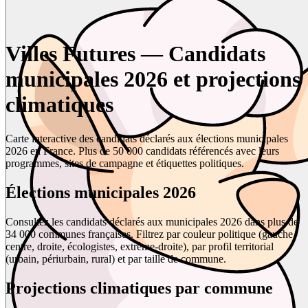
Villes Futures — Candidats
municipales 2026 et projections
climatiques
Carte interactive des candidats déclarés aux élections municipales
2026 en France. Plus de 50 000 candidats référencés avec leurs
programmes, sites de campagne et étiquettes politiques.
Élections municipales 2026
Consultez les candidats déclarés aux municipales 2026 dans plus de
34 000 communes françaises. Filtrez par couleur politique (gauche,
centre, droite, écologistes, extrême-droite), par profil territorial
(urbain, périurbain, rural) et par taille de commune.
Projections climatiques par commune