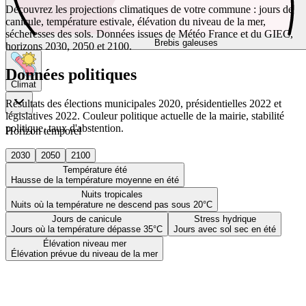
Découvrez les projections climatiques de votre commune : jours de
canicule, température estivale, élévation du niveau de la mer,
sécheresses des sols. Données issues de Météo France et du GIEC,
Brebis galeuses
horizons 2030, 2050 et 2100.
Données politiques
Climat
Résultats des élections municipales 2020, présidentielles 2022 et
législatives 2022. Couleur politique actuelle de la mairie, stabilité
politique, taux d'abstention.
Horizon temporel
2030
2050
2100
Température été
Hausse de la température moyenne en été
Nuits tropicales
Nuits où la température ne descend pas sous 20°C
Jours de canicule
Stress hydrique
Jours où la température dépasse 35°C
Jours avec sol sec en été
Élévation niveau mer
Élévation prévue du niveau de la mer