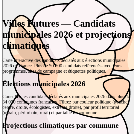
Villes Futures — Candidats
municipales 2026 et projections
climatiques
Carte interactive des candidats déclarés aux élections municipales
2026 en France. Plus de 50 000 candidats référencés avec leurs
programmes, sites de campagne et étiquettes politiques.
Élections municipales 2026
Consultez les candidats déclarés aux municipales 2026 dans plus de
34 000 communes françaises. Filtrez par couleur politique (gauche,
centre, droite, écologistes, extrême-droite), par profil territorial
(urbain, périurbain, rural) et par taille de commune.
Projections climatiques par commune