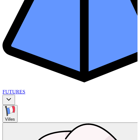
FUTURES
Villes