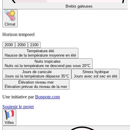
Brebis galeuses
Climat
Horizon temporel
2030
2050
2100
Température été
Hausse de la température moyenne en été
Nuits tropicales
Nuits où la température ne descend pas sous 20°C
Jours de canicule
Stress hydrique
Jours où la température dépasse 35°C
Jours avec sol sec en été
Élévation niveau mer
Élévation prévue du niveau de la mer
Une initiative par
Bonpote.com
Soutenir le projet
Villes