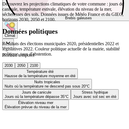
Découvrez les projections climatiques de votre commune : jours de
canicule, température estivale, élévation du niveau de la mer,
sécheresses des sols. Données issues de Météo France et du GIEC,
Brebis galeuses
horizons 2030, 2050 et 2100.
Données politiques
Climat
Résultats des élections municipales 2020, présidentielles 2022 et
législatives 2022. Couleur politique actuelle de la mairie, stabilité
politique, taux d'abstention.
Horizon temporel
2030
2050
2100
Température été
Hausse de la température moyenne en été
Nuits tropicales
Nuits où la température ne descend pas sous 20°C
Jours de canicule
Stress hydrique
Jours où la température dépasse 35°C
Jours avec sol sec en été
Élévation niveau mer
Élévation prévue du niveau de la mer