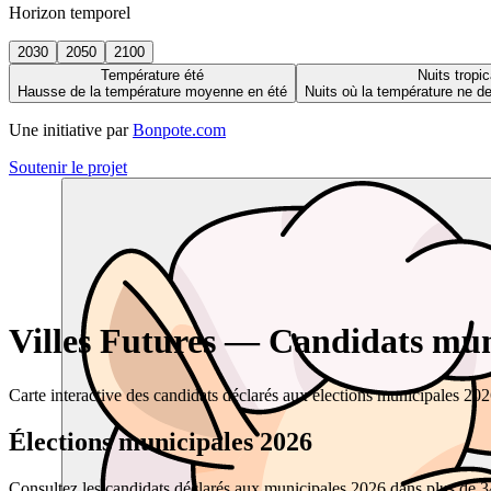
Horizon temporel
2030
2050
2100
Température été
Nuits tropic
Hausse de la température moyenne en été
Nuits où la température ne 
Une initiative par
Bonpote.com
Soutenir le projet
Villes Futures — Candidats muni
Carte interactive des candidats déclarés aux élections municipales 20
Élections municipales 2026
Consultez les candidats déclarés aux municipales 2026 dans plus de 34 0