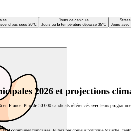
ales
Jours de canicule
Stress
descend pas sous 20°C
Jours où la température dépasse 35°C
Jours avec 
cipales 2026 et projections clim
26 en France. Plus de 50 000 candidats référencés avec leurs programmes,
00 communes françaises. Filtrez par couleur politique (gauche, centre, dr