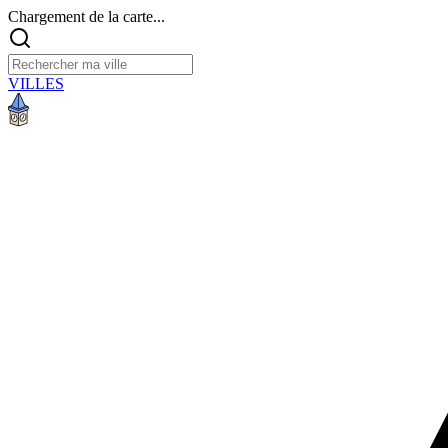
Chargement de la carte...
VILLES