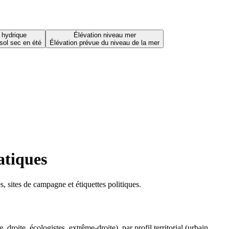
 hydrique
Élévation niveau mer
sol sec en été
Élévation prévue du niveau de la mer
atiques
 sites de campagne et étiquettes politiques.
oite, écologistes, extrême-droite), par profil territorial (urbain,