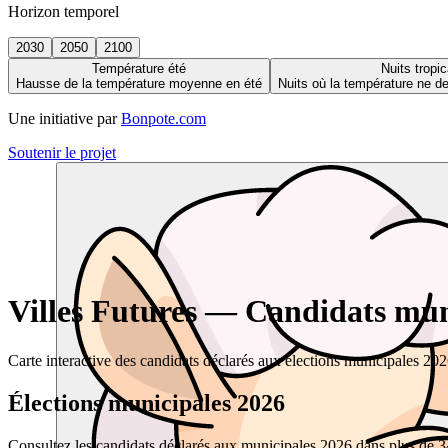
Horizon temporel
2030
2050
2100
Température été
Nuits tropic
Hausse de la température moyenne en été
Nuits où la température ne 
Une initiative par
Bonpote.com
Soutenir le projet
Villes Futures — Candidats muni
Carte interactive des candidats déclarés aux élections municipales 20
Élections municipales 2026
Consultez les candidats déclarés aux municipales 2026 dans plus de 34 0