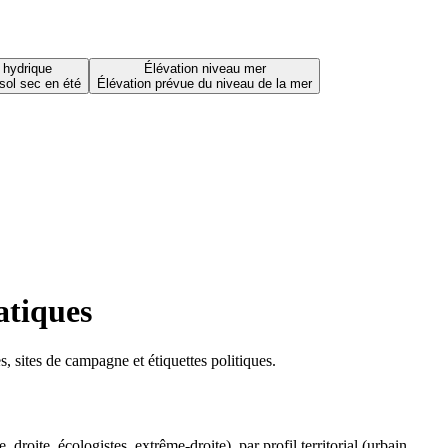
 hydrique
Élévation niveau mer
sol sec en été
Élévation prévue du niveau de la mer
atiques
 sites de campagne et étiquettes politiques.
oite, écologistes, extrême-droite), par profil territorial (urbain,