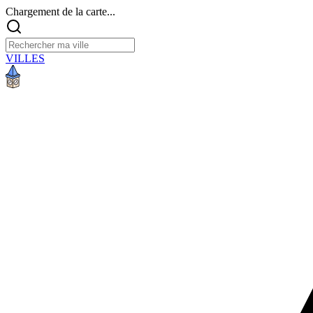
Chargement de la carte...
VILLES