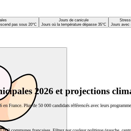
ales
Jours de canicule
Stress
descend pas sous 20°C
Jours où la température dépasse 35°C
Jours avec 
cipales 2026 et projections clim
26 en France. Plus de 50 000 candidats référencés avec leurs programmes,
00 communes françaises. Filtrez par couleur politique (gauche, centre, dr