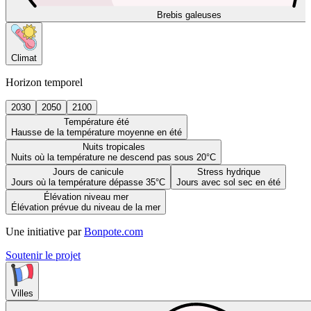
Brebis galeuses
Climat
Horizon temporel
2030
2050
2100
Température été
Hausse de la température moyenne en été
Nuits tropicales
Nuits où la température ne descend pas sous 20°C
Jours de canicule
Stress hydrique
Jours où la température dépasse 35°C
Jours avec sol sec en été
Élévation niveau mer
Élévation prévue du niveau de la mer
Une initiative par
Bonpote.com
Soutenir le projet
Villes