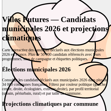
Villes Futures — Candidats
municipales 2026 et projections
climatiques
Carte interactive des candidats déclarés aux élections municipales
2026 en France. Plus de 50 000 candidats référencés avec leurs
programmes, sites de campagne et étiquettes politiques.
Élections municipales 2026
Consultez les candidats déclarés aux municipales 2026 dans plus de
34 000 communes françaises. Filtrez par couleur politique (gauche,
centre, droite, écologistes, extrême-droite), par profil territorial
(urbain, périurbain, rural) et par taille de commune.
Projections climatiques par commune