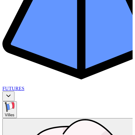
FUTURES
Villes