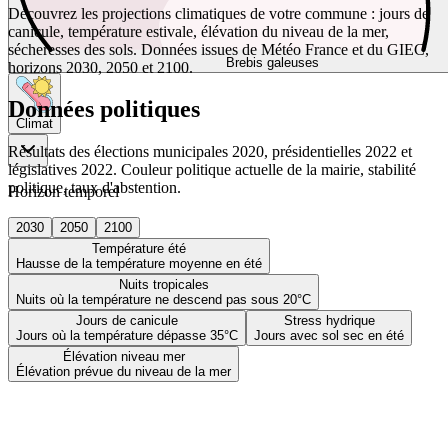
Découvrez les projections climatiques de votre commune : jours de
canicule, température estivale, élévation du niveau de la mer,
sécheresses des sols. Données issues de Météo France et du GIEC,
Brebis galeuses
horizons 2030, 2050 et 2100.
Données politiques
Climat
Résultats des élections municipales 2020, présidentielles 2022 et
législatives 2022. Couleur politique actuelle de la mairie, stabilité
politique, taux d'abstention.
Horizon temporel
2030
2050
2100
Température été
Hausse de la température moyenne en été
Nuits tropicales
Nuits où la température ne descend pas sous 20°C
Jours de canicule
Stress hydrique
Jours où la température dépasse 35°C
Jours avec sol sec en été
Élévation niveau mer
Élévation prévue du niveau de la mer