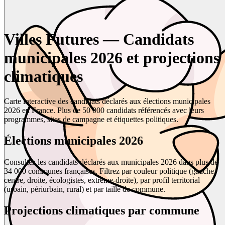
Villes Futures — Candidats
municipales 2026 et projections
climatiques
Carte interactive des candidats déclarés aux élections municipales
2026 en France. Plus de 50 000 candidats référencés avec leurs
programmes, sites de campagne et étiquettes politiques.
Élections municipales 2026
Consultez les candidats déclarés aux municipales 2026 dans plus de
34 000 communes françaises. Filtrez par couleur politique (gauche,
centre, droite, écologistes, extrême-droite), par profil territorial
(urbain, périurbain, rural) et par taille de commune.
Projections climatiques par commune