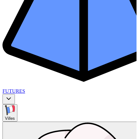
FUTURES
Villes