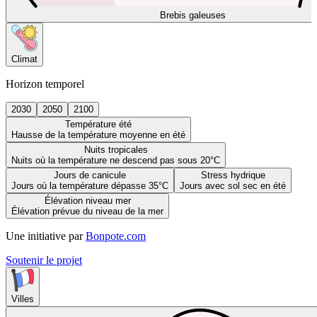
Brebis galeuses
Climat
Horizon temporel
2030
2050
2100
Température été
Hausse de la température moyenne en été
Nuits tropicales
Nuits où la température ne descend pas sous 20°C
Jours de canicule
Stress hydrique
Jours où la température dépasse 35°C
Jours avec sol sec en été
Élévation niveau mer
Élévation prévue du niveau de la mer
Une initiative par
Bonpote.com
Soutenir le projet
Villes