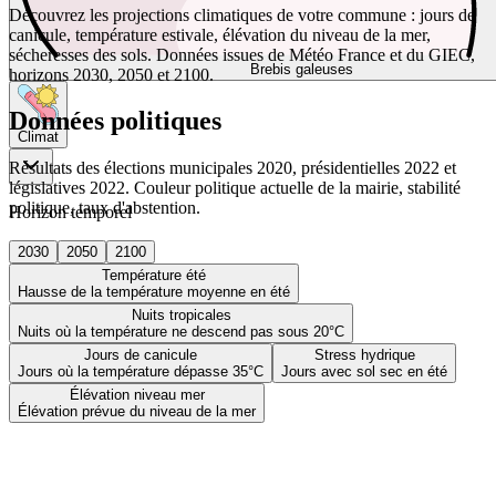
Découvrez les projections climatiques de votre commune : jours de
canicule, température estivale, élévation du niveau de la mer,
sécheresses des sols. Données issues de Météo France et du GIEC,
Brebis galeuses
horizons 2030, 2050 et 2100.
Données politiques
Climat
Résultats des élections municipales 2020, présidentielles 2022 et
législatives 2022. Couleur politique actuelle de la mairie, stabilité
politique, taux d'abstention.
Horizon temporel
2030
2050
2100
Température été
Hausse de la température moyenne en été
Nuits tropicales
Nuits où la température ne descend pas sous 20°C
Jours de canicule
Stress hydrique
Jours où la température dépasse 35°C
Jours avec sol sec en été
Élévation niveau mer
Élévation prévue du niveau de la mer