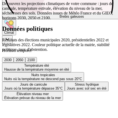
Découvrez les projections climatiques de votre commune : jours de
canicule, température estivale, élévation du niveau de la mer,
sécheresses des sols. Données issues de Météo France et du GIEC,
Brebis galeuses
horizons 2030, 2050 et 2100.
Données politiques
Climat
Résultats des élections municipales 2020, présidentielles 2022 et
législatives 2022. Couleur politique actuelle de la mairie, stabilité
politique, taux d'abstention.
Horizon temporel
2030
2050
2100
Température été
Hausse de la température moyenne en été
Nuits tropicales
Nuits où la température ne descend pas sous 20°C
Jours de canicule
Stress hydrique
Jours où la température dépasse 35°C
Jours avec sol sec en été
Élévation niveau mer
Élévation prévue du niveau de la mer