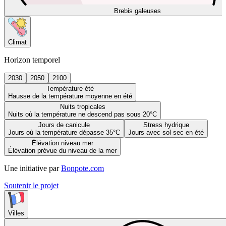
Brebis galeuses
Climat
Horizon temporel
2030
2050
2100
Température été
Hausse de la température moyenne en été
Nuits tropicales
Nuits où la température ne descend pas sous 20°C
Jours de canicule
Stress hydrique
Jours où la température dépasse 35°C
Jours avec sol sec en été
Élévation niveau mer
Élévation prévue du niveau de la mer
Une initiative par
Bonpote.com
Soutenir le projet
Villes