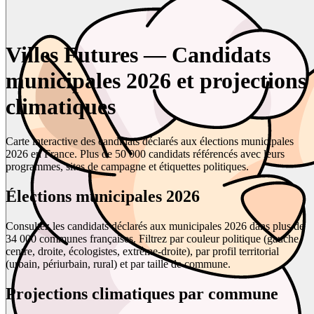
Villes Futures — Candidats
municipales 2026 et projections
climatiques
Carte interactive des candidats déclarés aux élections municipales
2026 en France. Plus de 50 000 candidats référencés avec leurs
programmes, sites de campagne et étiquettes politiques.
Élections municipales 2026
Consultez les candidats déclarés aux municipales 2026 dans plus de
34 000 communes françaises. Filtrez par couleur politique (gauche,
centre, droite, écologistes, extrême-droite), par profil territorial
(urbain, périurbain, rural) et par taille de commune.
Projections climatiques par commune