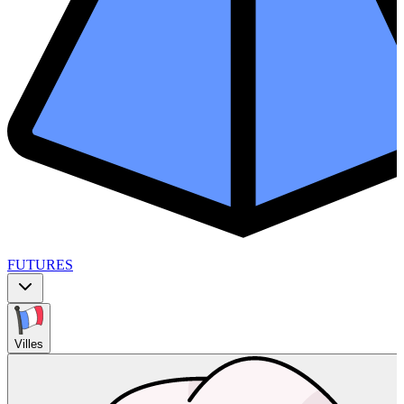
FUTURES
Villes