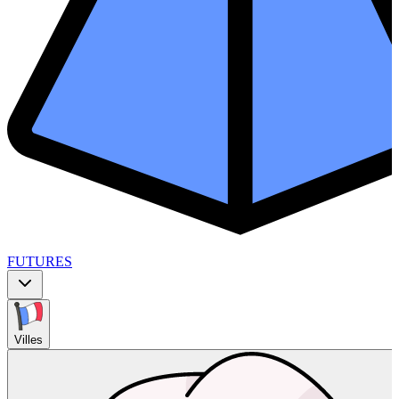
FUTURES
Villes