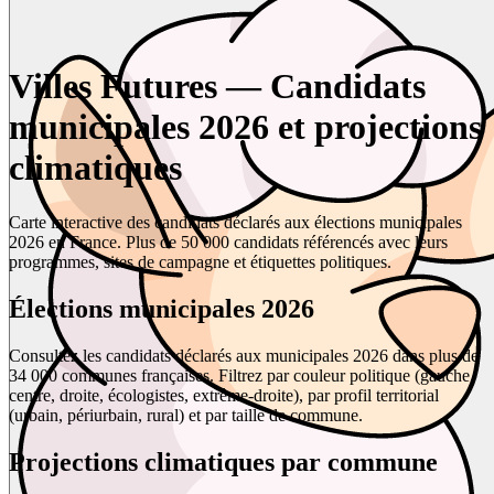
Villes Futures — Candidats
municipales 2026 et projections
climatiques
Carte interactive des candidats déclarés aux élections municipales
2026 en France. Plus de 50 000 candidats référencés avec leurs
programmes, sites de campagne et étiquettes politiques.
Élections municipales 2026
Consultez les candidats déclarés aux municipales 2026 dans plus de
34 000 communes françaises. Filtrez par couleur politique (gauche,
centre, droite, écologistes, extrême-droite), par profil territorial
(urbain, périurbain, rural) et par taille de commune.
Projections climatiques par commune