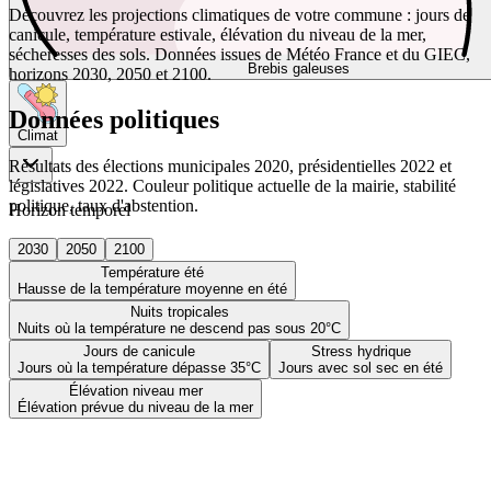
Découvrez les projections climatiques de votre commune : jours de
canicule, température estivale, élévation du niveau de la mer,
sécheresses des sols. Données issues de Météo France et du GIEC,
Brebis galeuses
horizons 2030, 2050 et 2100.
Données politiques
Climat
Résultats des élections municipales 2020, présidentielles 2022 et
législatives 2022. Couleur politique actuelle de la mairie, stabilité
politique, taux d'abstention.
Horizon temporel
2030
2050
2100
Température été
Hausse de la température moyenne en été
Nuits tropicales
Nuits où la température ne descend pas sous 20°C
Jours de canicule
Stress hydrique
Jours où la température dépasse 35°C
Jours avec sol sec en été
Élévation niveau mer
Élévation prévue du niveau de la mer