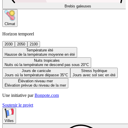
Brebis galeuses
Climat
Horizon temporel
2030
2050
2100
Température été
Hausse de la température moyenne en été
Nuits tropicales
Nuits où la température ne descend pas sous 20°C
Jours de canicule
Stress hydrique
Jours où la température dépasse 35°C
Jours avec sol sec en été
Élévation niveau mer
Élévation prévue du niveau de la mer
Une initiative par
Bonpote.com
Soutenir le projet
Villes