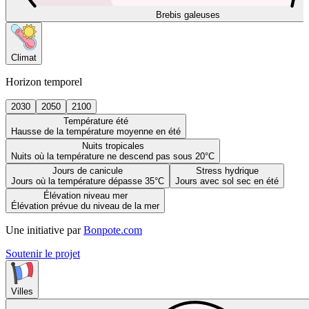
Brebis galeuses
Climat
Horizon temporel
2030
2050
2100
Température été
Hausse de la température moyenne en été
Nuits tropicales
Nuits où la température ne descend pas sous 20°C
Jours de canicule
Stress hydrique
Jours où la température dépasse 35°C
Jours avec sol sec en été
Élévation niveau mer
Élévation prévue du niveau de la mer
Une initiative par
Bonpote.com
Soutenir le projet
Villes