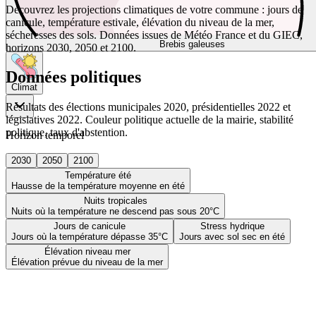
Découvrez les projections climatiques de votre commune : jours de
canicule, température estivale, élévation du niveau de la mer,
sécheresses des sols. Données issues de Météo France et du GIEC,
Brebis galeuses
horizons 2030, 2050 et 2100.
Données politiques
Climat
Résultats des élections municipales 2020, présidentielles 2022 et
législatives 2022. Couleur politique actuelle de la mairie, stabilité
politique, taux d'abstention.
Horizon temporel
2030
2050
2100
Température été
Hausse de la température moyenne en été
Nuits tropicales
Nuits où la température ne descend pas sous 20°C
Jours de canicule
Stress hydrique
Jours où la température dépasse 35°C
Jours avec sol sec en été
Élévation niveau mer
Élévation prévue du niveau de la mer