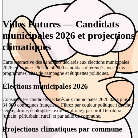
Villes Futures — Candidats
municipales 2026 et projections
climatiques
Carte interactive des candidats déclarés aux élections municipales
2026 en France. Plus de 50 000 candidats référencés avec leurs
programmes, sites de campagne et étiquettes politiques.
Élections municipales 2026
Consultez les candidats déclarés aux municipales 2026 dans plus de
34 000 communes françaises. Filtrez par couleur politique (gauche,
centre, droite, écologistes, extrême-droite), par profil territorial
(urbain, périurbain, rural) et par taille de commune.
Projections climatiques par commune