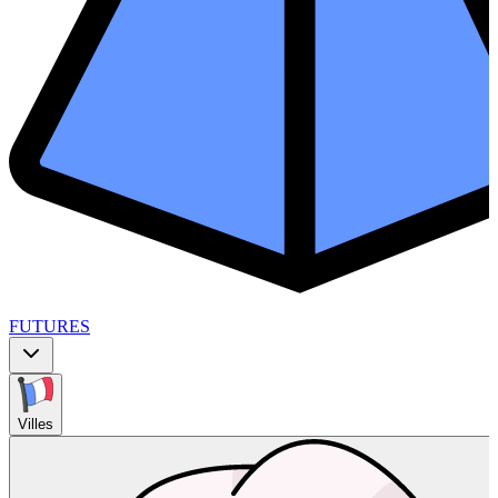
FUTURES
Villes