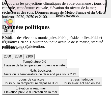
Découvrez les projections climatiques de votre commune : jours de
canicule, température estivale, élévation du niveau de la mer,
sécheresses des sols. Données issues de Météo France et du GIEC,
Brebis galeuses
horizons 2030, 2050 et 2100.
Données politiques
Climat
Résultats des élections municipales 2020, présidentielles 2022 et
législatives 2022. Couleur politique actuelle de la mairie, stabilité
politique, taux d'abstention.
Horizon temporel
2030
2050
2100
Température été
Hausse de la température moyenne en été
Nuits tropicales
Nuits où la température ne descend pas sous 20°C
Jours de canicule
Stress hydrique
Jours où la température dépasse 35°C
Jours avec sol sec en été
Élévation niveau mer
Élévation prévue du niveau de la mer