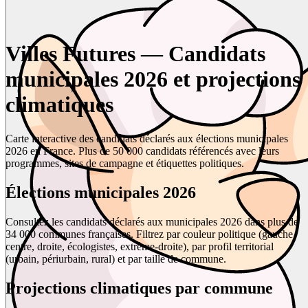
Villes Futures — Candidats
municipales 2026 et projections
climatiques
Carte interactive des candidats déclarés aux élections municipales
2026 en France. Plus de 50 000 candidats référencés avec leurs
programmes, sites de campagne et étiquettes politiques.
Élections municipales 2026
Consultez les candidats déclarés aux municipales 2026 dans plus de
34 000 communes françaises. Filtrez par couleur politique (gauche,
centre, droite, écologistes, extrême-droite), par profil territorial
(urbain, périurbain, rural) et par taille de commune.
Projections climatiques par commune