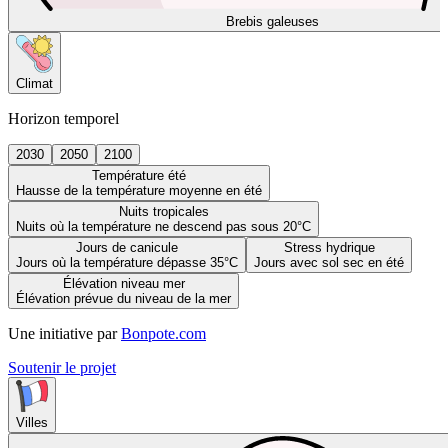
Brebis galeuses
Climat
Horizon temporel
2030
2050
2100
Température été
Hausse de la température moyenne en été
Nuits tropicales
Nuits où la température ne descend pas sous 20°C
Jours de canicule
Stress hydrique
Jours où la température dépasse 35°C
Jours avec sol sec en été
Élévation niveau mer
Élévation prévue du niveau de la mer
Une initiative par
Bonpote.com
Soutenir le projet
Villes