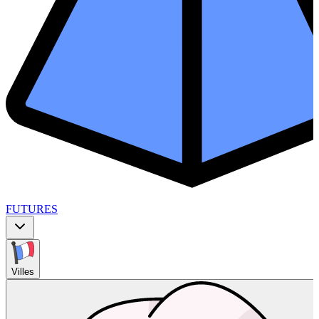
FUTURES
Villes