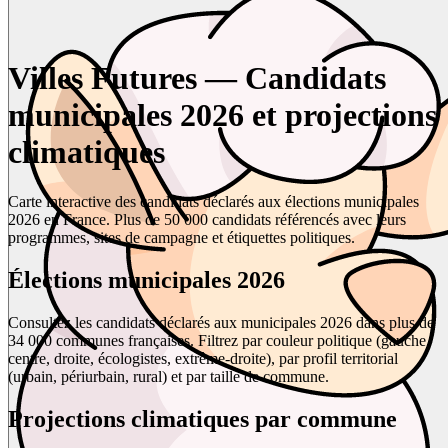
Villes Futures — Candidats
municipales 2026 et projections
climatiques
Carte interactive des candidats déclarés aux élections municipales
2026 en France. Plus de 50 000 candidats référencés avec leurs
programmes, sites de campagne et étiquettes politiques.
Élections municipales 2026
Consultez les candidats déclarés aux municipales 2026 dans plus de
34 000 communes françaises. Filtrez par couleur politique (gauche,
centre, droite, écologistes, extrême-droite), par profil territorial
(urbain, périurbain, rural) et par taille de commune.
Projections climatiques par commune