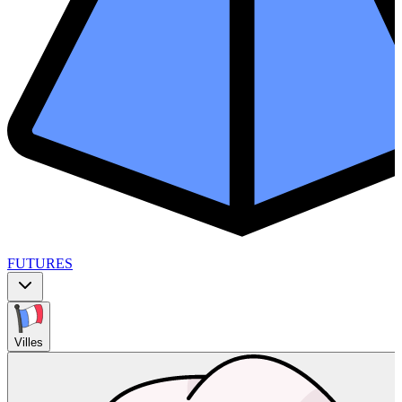
FUTURES
Villes