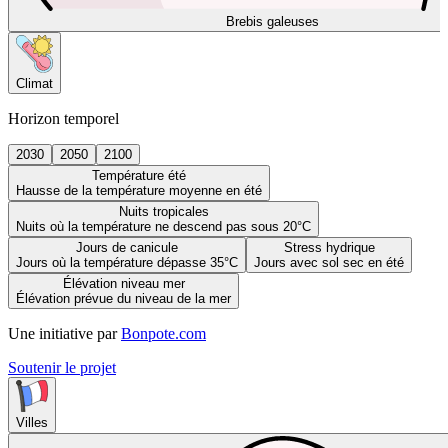
Brebis galeuses
Climat
Horizon temporel
2030
2050
2100
Température été
Hausse de la température moyenne en été
Nuits tropicales
Nuits où la température ne descend pas sous 20°C
Jours de canicule
Stress hydrique
Jours où la température dépasse 35°C
Jours avec sol sec en été
Élévation niveau mer
Élévation prévue du niveau de la mer
Une initiative par
Bonpote.com
Soutenir le projet
Villes