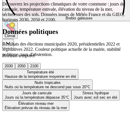
Découvrez les projections climatiques de votre commune : jours de
canicule, température estivale, élévation du niveau de la mer,
sécheresses des sols. Données issues de Météo France et du GIEC,
Brebis galeuses
horizons 2030, 2050 et 2100.
Données politiques
Climat
Résultats des élections municipales 2020, présidentielles 2022 et
législatives 2022. Couleur politique actuelle de la mairie, stabilité
politique, taux d'abstention.
Horizon temporel
2030
2050
2100
Température été
Hausse de la température moyenne en été
Nuits tropicales
Nuits où la température ne descend pas sous 20°C
Jours de canicule
Stress hydrique
Jours où la température dépasse 35°C
Jours avec sol sec en été
Élévation niveau mer
Élévation prévue du niveau de la mer