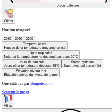
Brebis galeuses
Climat
Horizon temporel
2030
2050
2100
Température été
Hausse de la température moyenne en été
Nuits tropicales
Nuits où la température ne descend pas sous 20°C
Jours de canicule
Stress hydrique
Jours où la température dépasse 35°C
Jours avec sol sec en été
Élévation niveau mer
Élévation prévue du niveau de la mer
Une initiative par
Bonpote.com
Soutenir le projet
Villes