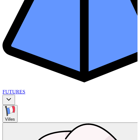
FUTURES
Villes