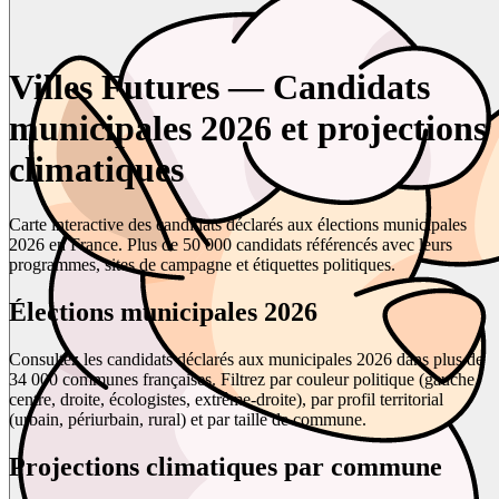
Villes Futures — Candidats
municipales 2026 et projections
climatiques
Carte interactive des candidats déclarés aux élections municipales
2026 en France. Plus de 50 000 candidats référencés avec leurs
programmes, sites de campagne et étiquettes politiques.
Élections municipales 2026
Consultez les candidats déclarés aux municipales 2026 dans plus de
34 000 communes françaises. Filtrez par couleur politique (gauche,
centre, droite, écologistes, extrême-droite), par profil territorial
(urbain, périurbain, rural) et par taille de commune.
Projections climatiques par commune