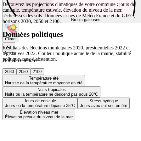
Découvrez les projections climatiques de votre commune : jours de
canicule, température estivale, élévation du niveau de la mer,
sécheresses des sols. Données issues de Météo France et du GIEC,
Brebis galeuses
horizons 2030, 2050 et 2100.
Données politiques
Climat
Résultats des élections municipales 2020, présidentielles 2022 et
législatives 2022. Couleur politique actuelle de la mairie, stabilité
politique, taux d'abstention.
Horizon temporel
2030
2050
2100
Température été
Hausse de la température moyenne en été
Nuits tropicales
Nuits où la température ne descend pas sous 20°C
Jours de canicule
Stress hydrique
Jours où la température dépasse 35°C
Jours avec sol sec en été
Élévation niveau mer
Élévation prévue du niveau de la mer