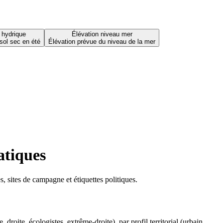
 hydrique
Élévation niveau mer
sol sec en été
Élévation prévue du niveau de la mer
atiques
 sites de campagne et étiquettes politiques.
oite, écologistes, extrême-droite), par profil territorial (urbain,