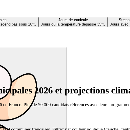
ales
Jours de canicule
Stress
descend pas sous 20°C
Jours où la température dépasse 35°C
Jours avec 
cipales 2026 et projections clim
26 en France. Plus de 50 000 candidats référencés avec leurs programmes,
00 communes françaises. Filtrez par couleur politique (gauche, centre, dr