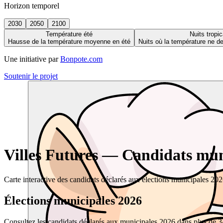
Horizon temporel
2030
2050
2100
Température été
Nuits tropic
Hausse de la température moyenne en été
Nuits où la température ne 
Une initiative par
Bonpote.com
Soutenir le projet
Villes Futures — Candidats muni
Carte interactive des candidats déclarés aux élections municipales 20
Élections municipales 2026
Consultez les candidats déclarés aux municipales 2026 dans plus de 34 0