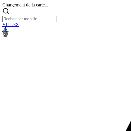
Chargement de la carte...
VILLES