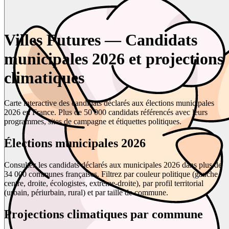
Villes Futures — Candidats
municipales 2026 et projections
climatiques
Carte interactive des candidats déclarés aux élections municipales
2026 en France. Plus de 50 000 candidats référencés avec leurs
programmes, sites de campagne et étiquettes politiques.
Élections municipales 2026
Consultez les candidats déclarés aux municipales 2026 dans plus de
34 000 communes françaises. Filtrez par couleur politique (gauche,
centre, droite, écologistes, extrême-droite), par profil territorial
(urbain, périurbain, rural) et par taille de commune.
Projections climatiques par commune