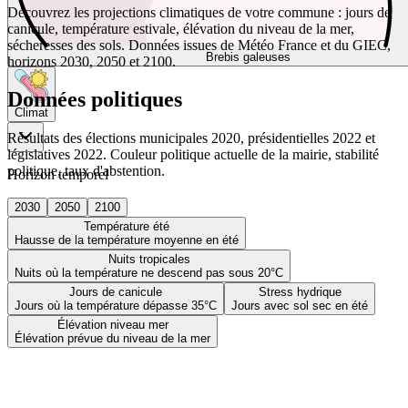
Découvrez les projections climatiques de votre commune : jours de
canicule, température estivale, élévation du niveau de la mer,
sécheresses des sols. Données issues de Météo France et du GIEC,
Brebis galeuses
horizons 2030, 2050 et 2100.
Données politiques
Climat
Résultats des élections municipales 2020, présidentielles 2022 et
législatives 2022. Couleur politique actuelle de la mairie, stabilité
politique, taux d'abstention.
Horizon temporel
2030
2050
2100
Température été
Hausse de la température moyenne en été
Nuits tropicales
Nuits où la température ne descend pas sous 20°C
Jours de canicule
Stress hydrique
Jours où la température dépasse 35°C
Jours avec sol sec en été
Élévation niveau mer
Élévation prévue du niveau de la mer