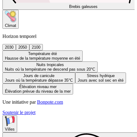
Brebis galeuses
Climat
Horizon temporel
2030
2050
2100
Température été
Hausse de la température moyenne en été
Nuits tropicales
Nuits où la température ne descend pas sous 20°C
Jours de canicule
Stress hydrique
Jours où la température dépasse 35°C
Jours avec sol sec en été
Élévation niveau mer
Élévation prévue du niveau de la mer
Une initiative par
Bonpote.com
Soutenir le projet
Villes