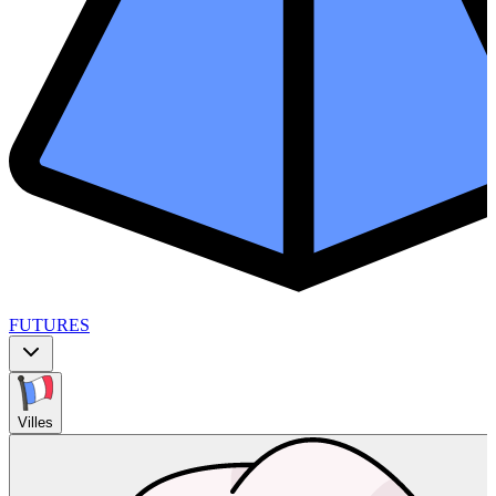
FUTURES
Villes