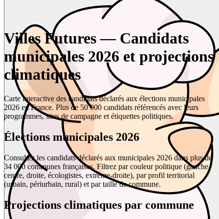
Villes Futures — Candidats
municipales 2026 et projections
climatiques
Carte interactive des candidats déclarés aux élections municipales
2026 en France. Plus de 50 000 candidats référencés avec leurs
programmes, sites de campagne et étiquettes politiques.
Élections municipales 2026
Consultez les candidats déclarés aux municipales 2026 dans plus de
34 000 communes françaises. Filtrez par couleur politique (gauche,
centre, droite, écologistes, extrême-droite), par profil territorial
(urbain, périurbain, rural) et par taille de commune.
Projections climatiques par commune