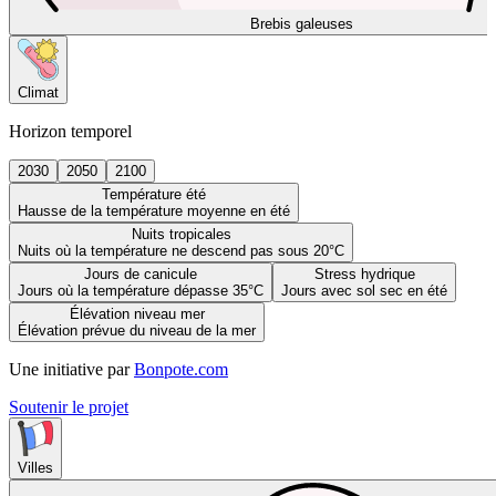
Brebis galeuses
Climat
Horizon temporel
2030
2050
2100
Température été
Hausse de la température moyenne en été
Nuits tropicales
Nuits où la température ne descend pas sous 20°C
Jours de canicule
Stress hydrique
Jours où la température dépasse 35°C
Jours avec sol sec en été
Élévation niveau mer
Élévation prévue du niveau de la mer
Une initiative par
Bonpote.com
Soutenir le projet
Villes