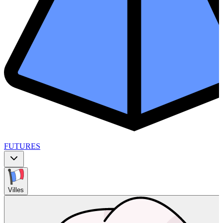
FUTURES
Villes