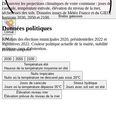
Découvrez les projections climatiques de votre commune : jours de
canicule, température estivale, élévation du niveau de la mer,
sécheresses des sols. Données issues de Météo France et du GIEC,
Brebis galeuses
horizons 2030, 2050 et 2100.
Données politiques
Climat
Résultats des élections municipales 2020, présidentielles 2022 et
législatives 2022. Couleur politique actuelle de la mairie, stabilité
politique, taux d'abstention.
Horizon temporel
2030
2050
2100
Température été
Hausse de la température moyenne en été
Nuits tropicales
Nuits où la température ne descend pas sous 20°C
Jours de canicule
Stress hydrique
Jours où la température dépasse 35°C
Jours avec sol sec en été
Élévation niveau mer
Élévation prévue du niveau de la mer